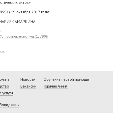
стических актов».
4591) 19 октября 2017 года
 МАРИЯ САМАРКИНА
и:
://tm-courier.ru/archives/127908
ся:
онить
Новости
Обучение первой помощи
дство
Вакансии
Горячая линия
 услуги
абовидящих