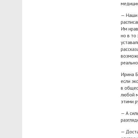
медици
— Наши 
расписа
Им нрав
но в то
уставал
рассказ
возможн
реально
Ирина Б
если эк
в общес
любой м
этими р
— А сил
разгляд
— Доста