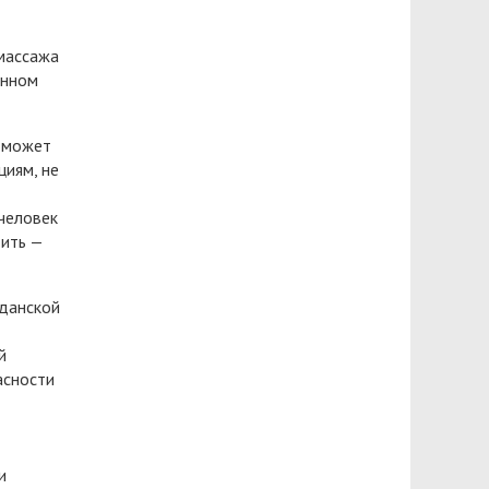
 массажа
енном
, может
циям, не
человек
тить —
жданской
й
асности
и