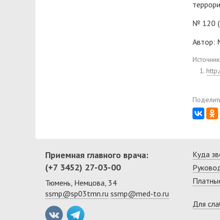
террори
№ 120 (
Автор:
Источник
http
Поделить
Приемная главного врача:
Куда зв
(+7 3452) 27-03-00
Руково
Платные
Тюмень, Немцова, 34
ssmp@sp03tmn.ru
ssmp@med-to.ru
Для сл