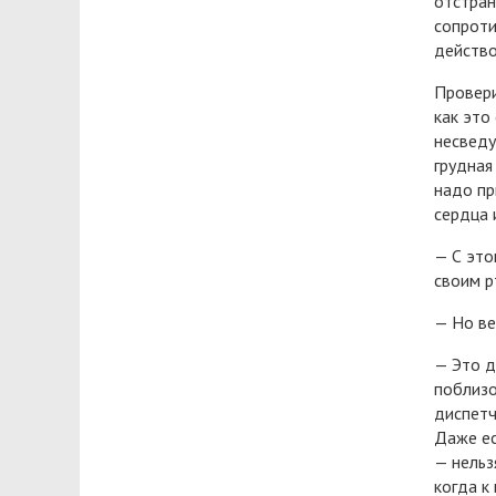
отстран
сопроти
действо
Провери
как это
несведу
грудная
надо пр
сердца 
— С это
своим р
— Но ве
— Это д
поблизо
диспетч
Даже ес
— нельз
когда к