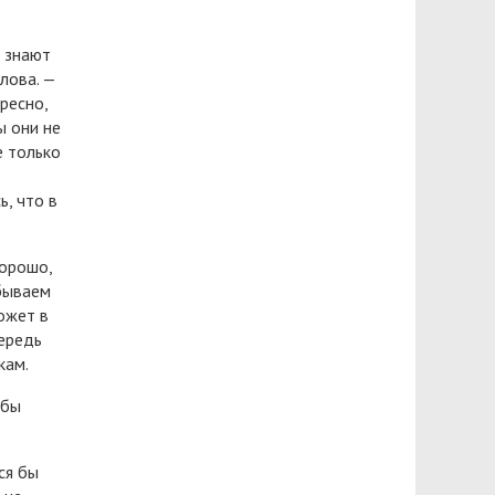
е знают
лова. —
ресно,
ы они не
е только
ь, что в
Хорошо,
 бываем
ожет в
чередь
кам.
обы
ся бы