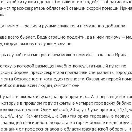
 в такой ситуации сделает большинство людей? — обратилась к
имся пресс-секретарь областной станции скорой помощи Ирин
на.
ут мимо, — развели руками слушатели и смущенно добавили:
аще всего бывает. Ведь страшно подойти, да и чем помочь — ма
Ну, скорую вызовут в лучшем случае.
ерь слушайте и смотрите, чем можно помочь! — сказала Ирина.
отеку, в которой размещен учебно-консультативный пункт по
ской обороне, пресс-секретаря пригласили специалисты городс
мента безопасности жизнедеятельности. Оказание первой пом
необходимый всем людям, считают они.
бучают в школах и вузах, на предприятиях… А теперь еще и в та
, которые в прошлом году открыты в четырех городских библио
положены: на улице Олимпийской, 20-а, ул. Луначарского, 51/3, ул
а, 14/1 и ул. Камчатской, 1-а. Занятия ориентированы, в первую
, на людей пенсионного возраста, которым больше негде получ
е знания от профессионалов в области гражданской обороны и