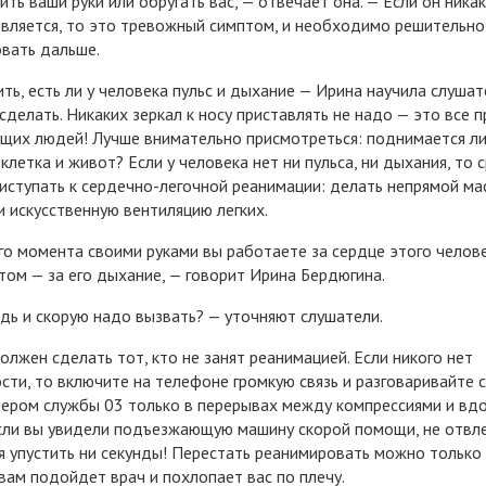
ить ваши руки или обругать вас, — отвечает она. — Eсли он никак
вляется, то это тревожный симптом, и необходимо решительно
вать дальше.
ть, есть ли у человека пульс и дыхание — Ирина научила слушат
 сделать. Никаких зеркал к носу приставлять не надо — это все 
щих людей! Лучше внимательно присмотреться: поднимается л
 клетка и живот? Eсли у человека нет ни пульса, ни дыхания, то 
иступать к сердечно-легочной реанимации: делать непрямой ма
и искусственную вентиляцию легких.
го момента своими руками вы работаете за сердце этого челове
том — за его дыхание, — говорит Ирина Бердюгина.
дь и скорую надо вызвать? — уточняют слушатели.
олжен сделать тот, кто не занят реанимацией. Eсли никого нет
сти, то включите на телефоне громкую связь и разговаривайте с
ером службы 03 только в перерывах между компрессиями и вдо
ли вы увидели подъезжающую машину скорой помощи, не отвл
я упустить ни секунды! Перестать реанимировать можно только 
 вам подойдет врач и похлопает вас по плечу.