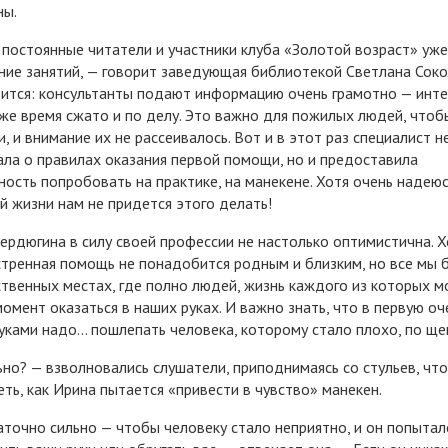
ны.
постоянные читатели и участники клуба «Золотой возраст» уж
ние занятий, — говорит заведующая библиотекой Светлана Соко
ится: консультанты подают информацию очень грамотно — инте
 же время сжато и по делу. Это важно для пожилых людей, чтоб
и, и внимание их не рассеивалось. Вот и в этот раз специалист н
ала о правилах оказания первой помощи, но и предоставила
ость попробовать на практике, на манекене. Хотя очень надеюс
й жизни нам не придется этого делать!
ердюгина в силу своей профессии не настолько оптимистична. 
стренная помощь не понадобится родным и близким, но все мы
твенных местах, где полно людей, жизнь каждого из которых м
омент оказаться в наших руках. И важно знать, что в первую о
уками надо… пошлепать человека, которому стало плохо, по ще
ьно? — взволновались слушатели, приподнимаясь со стульев, чт
еть, как Ирина пытается «привести в чувство» манекен.
точно сильно — чтобы человеку стало неприятно, и он попытал