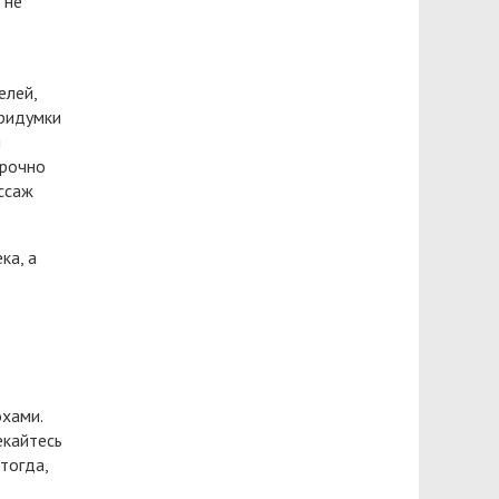
 не
елей,
придумки
и
срочно
ссаж
ка, а
хами.
екайтесь
тогда,