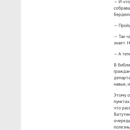
— И что
собравш
Бердюги
— Пройд
— Так ч
знает. 
— А теп
В библи
граждан
департа
навык, 
Этому о
пунктах
что рас
Ватутин
очередь
полезны