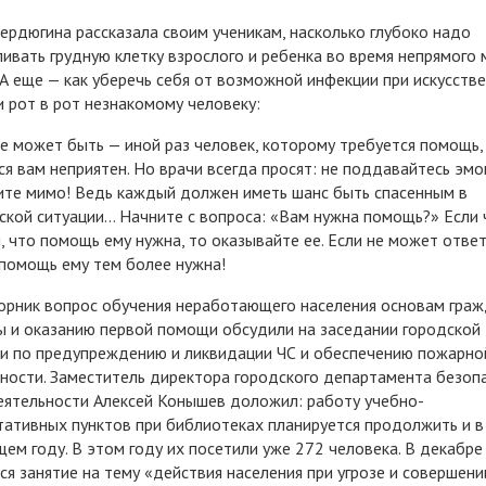
ердюгина рассказала своим ученикам, насколько глубоко надо
ивать грудную клетку взрослого и ребенка во время непрямого
 А еще — как уберечь себя от возможной инфекции при искусств
 рот в рот незнакомому человеку:
е может быть — иной раз человек, которому требуется помощь
ся вам неприятен. Но врачи всегда просят: не поддавайтесь эмо
те мимо! Ведь каждый должен иметь шанс быть спасенным в
ской ситуации… Начните с вопроса: «Вам нужна помощь?» Eсли 
, что помощь ему нужна, то оказывайте ее. Eсли не может отве
 помощь ему тем более нужна!
орник вопрос обучения неработающего населения основам гра
 и оказанию первой помощи обсудили на заседании городской
и по предупреждению и ликвидации ЧС и обеспечению пожарно
ности. Заместитель директора городского департамента безоп
ятельности Алексей Конышев доложил: работу учебно-
тативных пунктов при библиотеках планируется продолжить и в
ем году. В этом году их посетили уже 272 человека. В декабре
ся занятие на тему «действия населения при угрозе и совершени