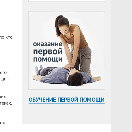
а
ло кто
кого
ощи —
ких
ОБУЧЕНИЕ ПЕРВОЙ ПОМОЩИ
теках,
.
ить