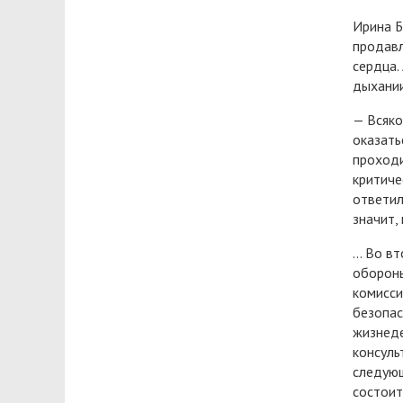
Ирина Б
продавл
сердца.
дыхании
— Всяко
оказать
проходи
критиче
ответил
значит,
… Во вт
обороны
комисси
безопас
жизнеде
консуль
следующ
состоит