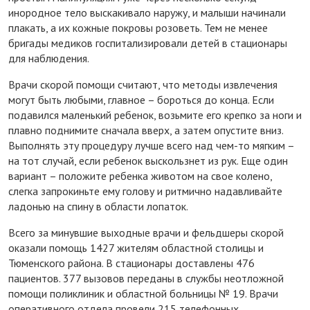
инородное тело выскакивало наружу, и малыши начинали
плакать, а их кожные покровы розоветь. Тем не менее
бригады медиков госпитализировали детей в стационары
для наблюдения.
Врачи скорой помощи считают, что методы извлечения
могут быть любыми, главное – бороться до конца. Если
подавился маленький ребенок, возьмите его крепко за ноги и
плавно поднимите сначала вверх, а затем опустите вниз.
Выполнять эту процедуру лучше всего над чем-то мягким –
на тот случай, если ребенок выскользнет из рук. Еще один
вариант – положите ребенка животом на свое колено,
слегка запрокиньте ему голову и ритмично надавливайте
ладонью на спину в области лопаток.
Всего за минувшие выходные врачи и фельдшеры скорой
оказали помощь 1427 жителям областной столицы и
Тюменского района. В стационары доставлены 476
пациентов. 377 вызовов переданы в службы неотложной
помощи поликлиник и областной больницы № 19. Врачи
оперативного отдела провели 215 телефонных