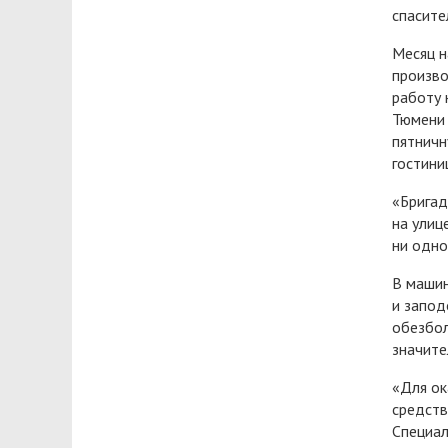
спасите
Месяц н
произво
работу 
Тюмени 
пятничн
гостини
«Бригад
на улиц
ни одно
В машин
и запод
обезбол
значите
«Для ок
средств
Специал