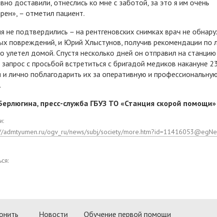
вно доставили, отнеслись ко мне с заботой, за это я им очень
рен», – отметил пациент.
я не подтвердились – на рентгеновских снимках врач не обнар
ых повреждений, и Юрий Хлыстунов, получив рекомендации по 
о улетел домой. Спустя несколько дней он отправил на станцию
запрос с просьбой встретиться с бригадой медиков накануне 2
 и лично поблагодарить их за оперативную и профессиональну
.
Берлюгина, пресс-служба ГБУЗ ТО «Станция скорой помощи»
и:
://admtyumen.ru/ogv_ru/news/subj/society/more.htm?id=11416053@egN
ся:
онить
Новости
Обучение первой помощи