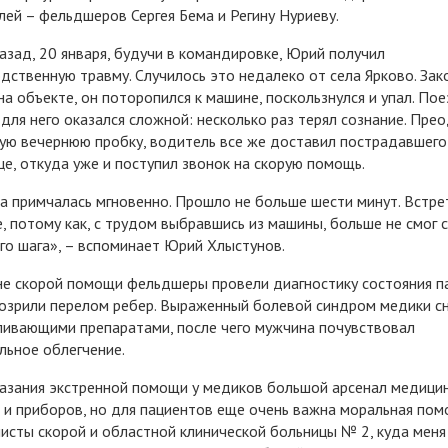
лей – фельдшеров Сергея Бема и Регину Нуриеву.
азад, 20 января, будучи в командировке, Юрий получил
дственную травму. Случилось это недалеко от села Ярково. Зак
на объекте, он поторопился к машине, поскользнулся и упал. По
для него оказался сложной: несколько раз терял сознание. Пре
ую вечернюю пробку, водитель все же доставил пострадавшего
це, откуда уже и поступил звонок на скорую помощь.
а примчалась мгновенно. Прошло не больше шести минут. Встрет
е, потому как, с трудом выбравшись из машины, больше не смог 
го шага», – вспоминает Юрий Хлыстунов.
е скорой помощи фельдшеры провели диагностику состояния п
озрили перелом ребер. Выраженный болевой синдром медики с
ивающими препаратами, после чего мужчина почувствовал
льное облегчение.
азания экстренной помощи у медиков большой арсенал медици
 и приборов, но для пациентов еще очень важна моральная пом
исты скорой и областной клинической больницы № 2, куда меня