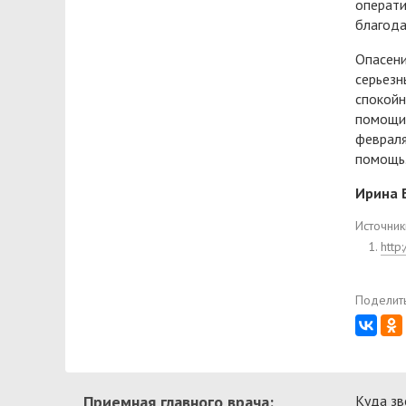
операти
благода
Опасени
серьезн
спокойн
помощи 
февраля
помощь
Ирина 
Источник
http
Поделить
Приемная главного врача:
Куда зв