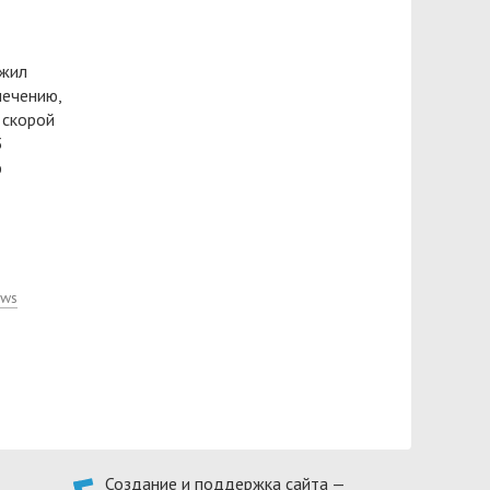
ужил
лечению,
 скорой
3
ю
ews
Создание и поддержка сайта —