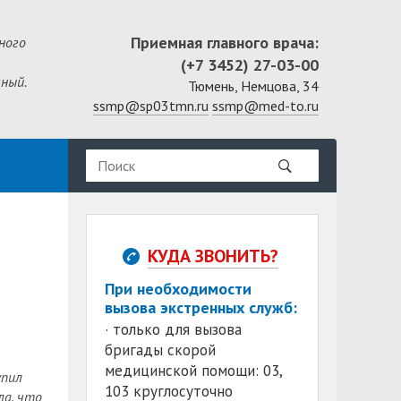
Приемная главного врача:
ного
(+7 3452) 27-03-00
ный.
Тюмень, Немцова, 34
ssmp@sp03tmn.ru
ssmp@med-to.ru
КУДА ЗВОНИТЬ?
При необходимости
вызова экстренных служб:
· только для вызова
бригады скорой
медицинской помощи: 03,
упил
103 круглосуточно
ла, что