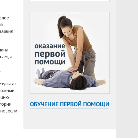
олее
ой
заявил:
чина
сам, а
.
езультат
 ложный
нцию
ОБУЧЕНИЕ ПЕРВОЙ ПОМОЩИ
гории
но, если