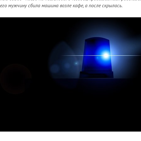
его мужчину сбила машина возле кафе, а после скрылась.