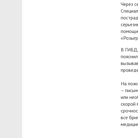
Через с
Специал
пострад
серьезн
помощи 
«Розыгр
В ГИБДД
пояснил
вызывав
проведе
На ложн
– письм
или нео
скорой 
срочнос
все бри
медицин