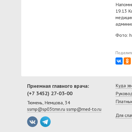
Напомни
19.13 К
медицин
админис
Фото: h
Поделить
Приемная главного врача:
Куда зв
(+7 3452) 27-03-00
Руково
Платные
Тюмень, Немцова, 34
ssmp@sp03tmn.ru
ssmp@med-to.ru
Для сл