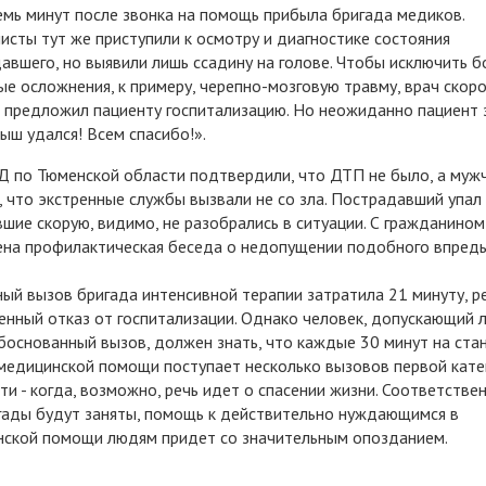
емь минут после звонка на помощь прибыла бригада медиков.
исты тут же приступили к осмотру и диагностике состояния
авшего, но выявили лишь ссадину на голове. Чтобы исключить б
ые осложнения, к примеру, черепно-мозговую травму, врач скор
предложил пациенту госпитализацию. Но неожиданно пациент 
ыш удался! Всем спасибо!».
 по Тюменской области подтвердили, что ДТП не было, а муж
, что экстренные службы вызвали не со зла. Пострадавший упал 
шие скорую, видимо, не разобрались в ситуации. С гражданином
на профилактическая беседа о недопущении подобного впредь
ый вызов бригада интенсивной терапии затратила 21 минуту, р
енный отказ от госпитализации. Однако человек, допускающий
боснованный вызов, должен знать, что каждые 30 минут на ста
медицинской помощи поступает несколько вызовов первой кате
ти - когда, возможно, речь идет о спасении жизни. Соответствен
гады будут заняты, помощь к действительно нуждающимся в
ской помощи людям придет со значительным опозданием.