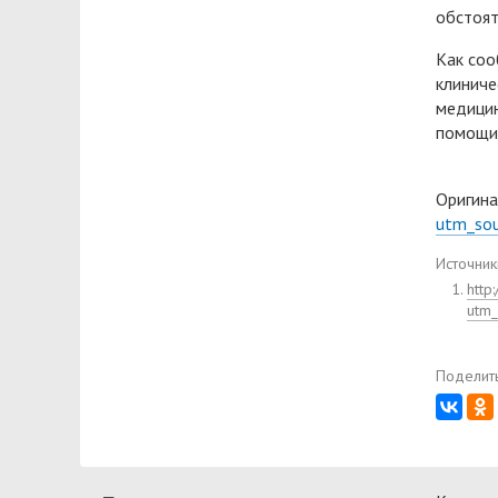
обстоят
Как соо
клиниче
медицин
помощи 
Оригина
utm_so
Источник
http
utm
Поделить