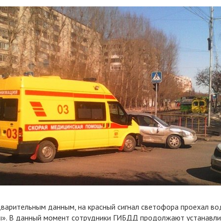
варительным данным, на красный сигнал светофора проехал во
». В данный момент сотрудники ГИБДД продолжают устанавли