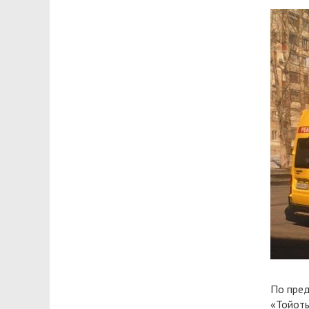
По пред
«Тойоты