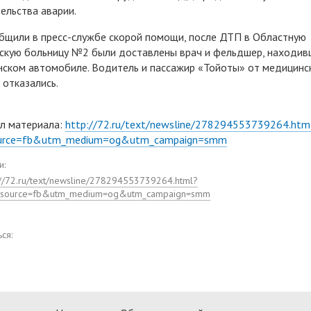
ельства аварии.
бщили в пресс-службе скорой помощи, после ДТП в Областную
скую больницу №2 были доставлены врач и фельдшер, находив
ском автомобиле. Водитель и пассажир «Тойоты» от медицинс
отказались.
л материала:
http://72.ru/text/newsline/278294553739264.htm
urce=fb&utm_medium=og&utm_campaign=smm
и:
://72.ru/text/newsline/278294553739264.html?
_source=fb&utm_medium=og&utm_campaign=smm
ся: