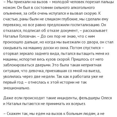
– Мы приехали на вызов – молодой человек порезал пальцы
ножом. Он был в состоянии сильного алкогольного
опьянения, за себя очень испугался и вызвал скорую. К
счастью, раны были не слишком глубокие, мы сделали ему
перевязку, но все равно предложили госпитализацию. Он
отказался, подписал об отказе документ, – рассказывает
Наталья Головчан. – До сих пор не знаю, что с ним
произошло дальше, но когда мы выезжали со двора, он стал
скидывать на машину доски из окна. Потом спустился –
оторвал зеркало заднего вида, пытался вытащить меня из
машины, испортил весь кузов скорой. Пришлось от него
заблокироваться дверьми. Это была такая неприятная
ситуация, что девочка, приехавшая со мной на выезд,
уволилась через две недели. Так как я работала уже не
первый год – отнеслась к этой истории не так
эмоционально.
Даже если происходят такие инциденты, фельдшеры Олеся
и Наталья пытаются не принимать их всерьез.
– Скажем так, мы едем на вызов к больным людям, а не