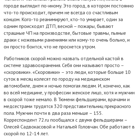
городе выглядит по-иному. Это город, в котором постоянно
что-то происходит, причем не всегда со счастливым
концом. Кого-то реанимируют, кто-то умирает, один за
одним происходят ДТП, весной – пожары, бывают
страшные ЧП на производстве, бытовые травмы, пьяные
драки с ножевыми ранениями или кому-то очень больно, и
он просто боится, что не проснется утром.
Работников скорой можно назвать отдельной кастой в
системе здравоохранения. Себя они называют просто –
«скоровики». «Скоровики» – это люди, которые больше 10
суток в месяц колесят по городу на медицинском
автомобиле, днем и ночью помогая людям. И, конечно, как
во всей медицине, у профессии женское лицо, хотя и мужчин
в скорой тоже немало. В Тюмени фельдшерами, врачами и
медсестрами трудятся 320 представительниц прекрасного
пола. Мужчин почти в два раза меньше – 155.
Корреспондент 72.ru пообщался с двумя фельдшерами –
Олесей Садвокасовой и Натальей Головчан. Обе работают в
скорой по 12-14 лет.