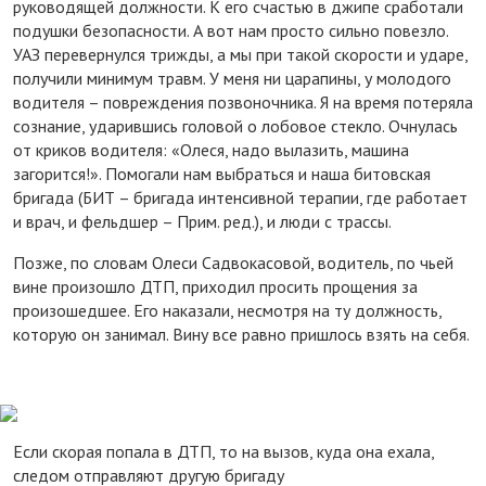
руководящей должности. К его счастью в джипе сработали
подушки безопасности. А вот нам просто сильно повезло.
УАЗ перевернулся трижды, а мы при такой скорости и ударе,
получили минимум травм. У меня ни царапины, у молодого
водителя – повреждения позвоночника. Я на время потеряла
сознание, ударившись головой о лобовое стекло. Очнулась
от криков водителя: «Олеся, надо вылазить, машина
загорится!». Помогали нам выбраться и наша битовская
бригада (БИТ – бригада интенсивной терапии, где работает
и врач, и фельдшер – Прим. ред.), и люди с трассы.
Позже, по словам Олеси Садвокасовой, водитель, по чьей
вине произошло ДТП, приходил просить прощения за
произошедшее. Его наказали, несмотря на ту должность,
которую он занимал. Вину все равно пришлось взять на себя.
Если скорая попала в ДТП, то на вызов, куда она ехала,
следом отправляют другую бригаду