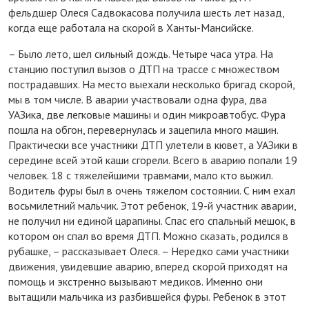
фельдшер Олеся Садвокасова получила шесть лет назад,
когда еще работала на скорой в Ханты-Мансийске.
– Было лето, шел сильный дождь. Четыре часа утра. На
станцию поступил вызов о ДТП на трассе с множеством
пострадавших. На место выехали несколько бригад скорой,
мы в том числе. В аварии участвовали одна фура, два
УАЗика, две легковые машины и один микроавтобус. Фура
пошла на обгон, перевернулась и зацепила много машин.
Практически все участники ДТП улетели в кювет, а УАЗики в
середине всей этой каши сгорели. Всего в аварию попали 19
человек. 18 с тяжелейшими травмами, мало кто выжил.
Водитель фуры был в очень тяжелом состоянии. С ним ехал
восьмилетний мальчик. Этот ребенок, 19-й участник аварии,
не получил ни единой царапины. Спас его спальный мешок, в
котором он спал во время ДТП. Можно сказать, родился в
рубашке, – рассказывает Олеся. – Нередко сами участники
движения, увидевшие аварию, вперед скорой приходят на
помощь и экстренно вызывают медиков. Именно они
вытащили мальчика из разбившейся фуры. Ребенок в этот