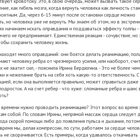
твуют кровотоку. Это, в свою очередь, может вызвать такое се
ние, как гибель мозга, когда вернуть человека как личность ста
оятным. Да, через 6-15 минут после остановки сердце можно
ть, но человека уже не вернуть. Мы знаем об этом, но в экстрен
ях начинаем искать оправдания и поддаваться эффекту толпы -
ичего не предпринимает. Единственная реакция - сочувствие, но 
тобы сохранить человеку жизнь.
находят много оправданий: они боятся делать реанимацию, пола
мают человеку ребра от чрезмерного усилия, или наоборот, счи
их не хватит сил, - пояснила Ирина Бердюгина. - Это не более чем
ки и нежелание брать на себя хоть какую-то ответственность. С
цией, если она выполняется правильно, может справиться даже
подросток. А на счет ребер - что хуже: сломанные ребра и шанс
рть?
 времени нужно проводить реанимацию? Этот вопрос во время 
сам собой. По словам Ирины, непрямой массаж сердца следует 
зда скорой помощи либо до появления пульса и дыхания, потом
 время мы, делая компрессии, по сути, работаем за сердце челов
вь не сворачивается. Есть примеры, когда удавалось откачивать