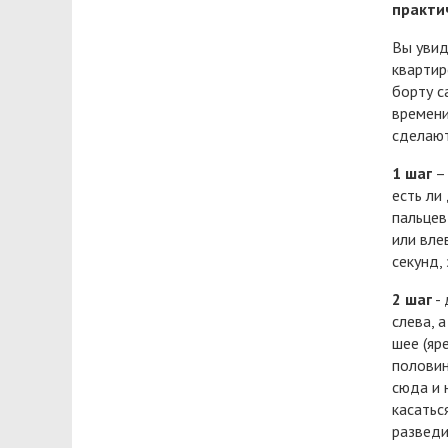
практич
Вы увид
квартир
борту с
времени
сделают
1 шаг
– 
есть ли
пальцев
или вле
секунд,
2 шаг
- 
слева, 
шее (яр
половин
сюда и 
касатьс
разведи