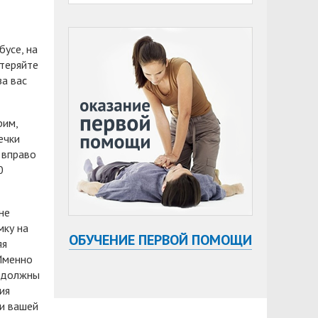
бусе, на
 теряйте
за вас
рим,
ечки
 вправо
0
не
мку на
ОБУЧЕНИЕ ПЕРВОЙ ПОМОЩИ
яя
 Именно
е должны
ия
ни вашей