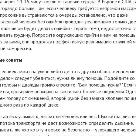
а через 10-15 минут после остановки сердца. В Европе и США т
 гораздо больше. Там, если человеку требуется непрямой масса
 прохожие выстраиваются в очередь. Установлено, что даже
вленный человек без ошибок проводит реанимацию только две
 дальше он будет делать ошибки - терять темп, недостаточно г
ивать грудину. Попросите окружающих прийти к вам на помощь 
я за вами, они продолжат эффективную реанимацию с нужной 
ной компрессий.
ые советы
человек лежит на улице либо где-то в другом общественном ме
делом следует убедиться, нужна ли ему помощь. Подойдите со
 головы и дважды громко спросите: "Вам помощь нужна?" Если 
ется, проверяем реакцию на тактильно-болевые ощущения. Одн
ем голову от смещений, второй рукой без замаха хлопаем по ще
дного раза по каждой щеке.
тайтесь услышать, дышит ли человек или нет. Шум ветра, листв
 потока транспорта не даст возможности определить дыхание.
ывать же ухо ко рту и вовсе не безопасно – у лежащего челове