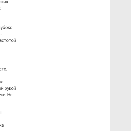
аких
ж
лубоко
-
частотой
сте,
не
ой рукой
ке. Не
ы,
ка