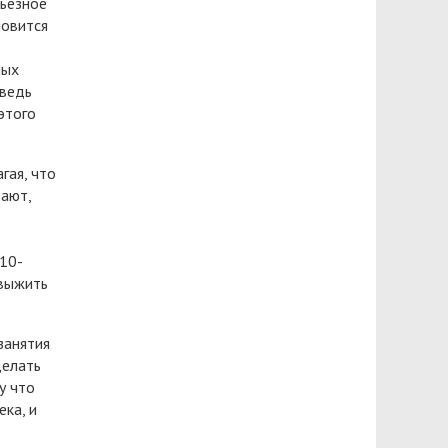
рьёзное
новится
ных
 ведь
этого
гая, что
тают,
 10-
 выжить
занятия
делать
у что
ека, и