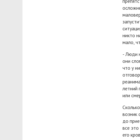
препятс
осложне
маловер
запусти
ситуаци
никто н
мало, ч
- Люди 
они сло
что у н
отговор
реанима
летний 
или сме
Сколько
возник 
до прие
все это
его кро