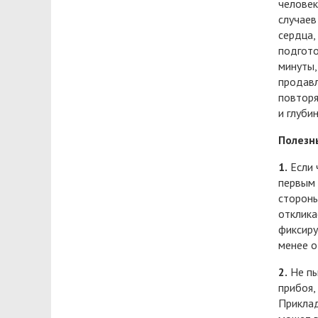
человек
случаев
сердца,
подгото
минуты,
продавл
повторя
и глуби
Полезн
1.
Если 
первым 
стороны
отклика
фиксиру
менее о
2.
Не пы
прибоя,
Приклад