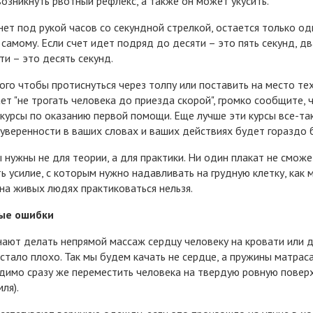
озникнуть рвотный рефлекс, а также он может укусить.
нет под рукой часов со секундной стрелкой, остается только од
 самому. Если счет идет подряд до десяти – это пять секунд, дв
ти – это десять секунд.
ого чтобы протиснуться через толпу или поставить на место тех
ет "не трогать человека до приезда скорой", громко сообщите, 
курсы по оказанию первой помощи. Еще лучше эти курсы все-та
 уверенности в ваших словах и ваших действиях будет гораздо 
 нужны не для теории, а для практики. Ни один плакат не сможе
ь усилие, с которым нужно надавливать на грудную клетку, как м
 на живых людях практиковаться нельзя.
ые ошибки
ают делать непрямой массаж сердцу человеку на кровати или д
 стало плохо. Так мы будем качать не сердце, а пружины матраса
имо сразу же переместить человека на твердую ровную повер
мля).