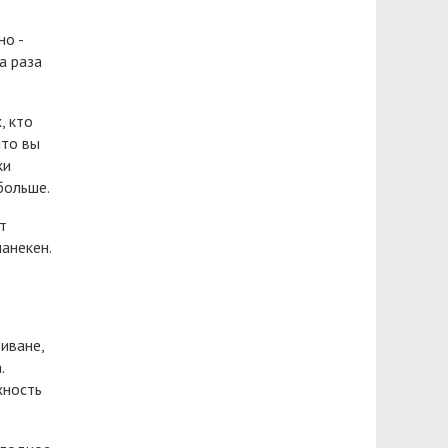
но -
а раза
, кто
что вы
ки
больше.
т
анекен.
иване,
.
хность