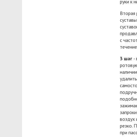
руки к 
Вторая 
суставы
суставо
продавл
с часто
течение
3 шаг
-
ротовую
наличии
удалить
самосто
подручн
подобно
зажимае
запроки
воздух 
резко. 
при пас