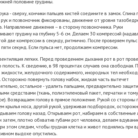
нижней половине грудины.
рука - сверху, кончики пальцев кистей соедините в замок. Спина 
 рук и позвоночник фиксированы, движение от уровня тазобед
в. Направление движения – в сторону позвоночника. Руки
ивают грудину на глубину 5-6 см. Делаем 30 компрессий (надав
той две компрессии в секунду, ритмично. После проверяем пульс
 пяти секунд. Если пульса нет, продолжаем компрессии.
 вентиляция легких. Перед проведением дыхания рот в рот пров
 полость. К сведению, в 98 процентах случаев она свободная. 
 жидкости, желудочного содержимого, инородных тел необход
. Осторожно повернуть голову набок, жидкая часть вытечет
ятельно, остальное - удалить пальцами, предварительно защит
ыми средствами (ткань, полиэтиленовый пакет, перчатки и тому
е). Возвращаем голову в прямое положение. Рукой со стороны 
м крылья носа, другой рукой, удерживая подбородок, осторож
дываем голову назад. Открываем рот, набираем в собственные 
и затем, плотно обхватив губами рот человека, делаем вдувание
При этом следим, чтобы грудная клетка и живот поднялись при в
сивном выдохе опустились.