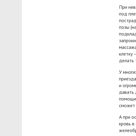
При нев
под пле
пострад
позы (н
подклад
запроки
массажа
клетку 
делать 
У многи
приезда
и огром
давать 
помощи 
сможет 
А при о
кровь в
желеобр