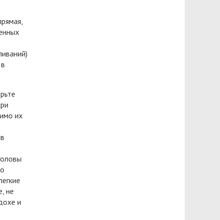
прямая,
ренных
ливаний)
 в
ерьте
При
имо их
ив
головы
но
легкие
, не
дохе и