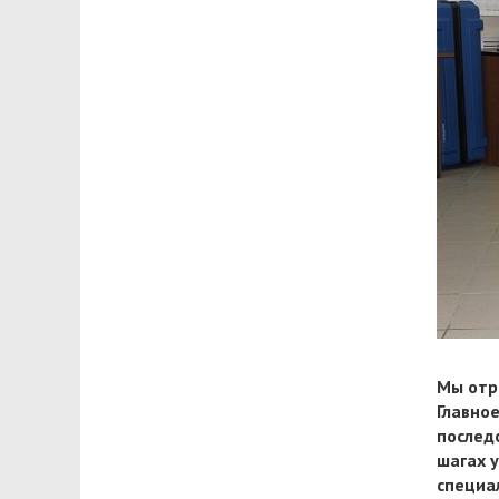
Мы отр
Главно
послед
шагах 
специа