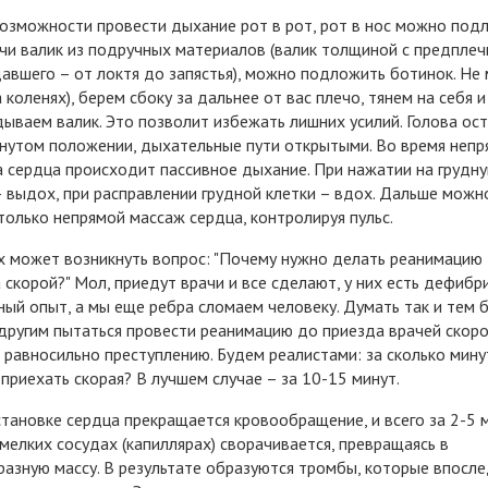
озможности провести дыхание рот в рот, рот в нос можно под
чи валик из подручных материалов (валик толщиной с предплеч
авшего – от локтя до запястья), можно подложить ботинок. Не 
а коленях), берем сбоку за дальнее от вас плечо, тянем на себя и
ываем валик. Это позволит избежать лишних усилий. Голова ост
нутом положении, дыхательные пути открытыми. Во время непр
 сердца происходит пассивное дыхание. При нажатии на грудн
– выдох, при расправлении грудной клетки – вдох. Дальше можн
только непрямой массаж сердца, контролируя пульс.
х может возникнуть вопрос: "Почему нужно делать реанимацию
 скорой?" Мол, приедут врачи и все сделают, у них есть дефибр
ный опыт, а мы еще ребра сломаем человеку. Думать так и тем 
другим пытаться провести реанимацию до приезда врачей скор
равносильно преступлению. Будем реалистами: за сколько мину
приехать скорая? В лучшем случае – за 10-15 минут.
становке сердца прекращается кровообращение, и всего за 2-5 
 мелких сосудах (капиллярах) сворачивается, превращаясь в
азную массу. В результате образуются тромбы, которые впосл