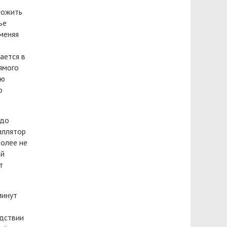
ложить
ье
меняя
ается в
ямого
ую
о
 до
иллятор
более не
ой
т
минут
едствии