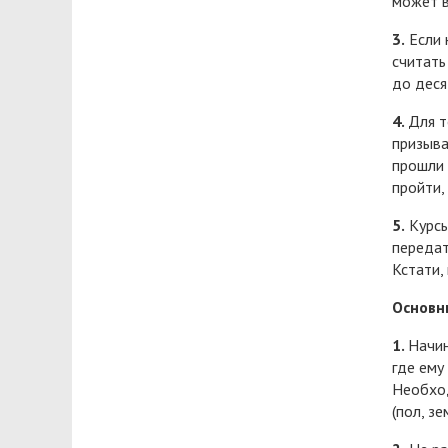
может в
3.
Если 
считать
до деся
4.
Для т
призыва
прошли 
пройти,
5.
Курсы
передат
Кстати,
Основн
1.
Начин
где ему
Необход
(пол, зе