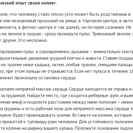
еский опыт своих коллег.
ели, что человеку стало плохо (это может быть родственник в
е или незнакомый прохожий на улице, в торговом центре, в авто
амолета, в фитнес-центре и так далее), он потерял сознание. Не
 на звонок в скорую - сразу проверьте пульс. Тревожный звонок 
 другие. Это несложно.
проверяем пульс и одновременно дыхание – внимательно смот
 дыхательные движения грудной клетки и живота. Ставим подуш
 на трахею ниже кадыка, затем, огибая трахею, смещаем пальцы
во, при этом пальцы не отрываются. Если нет пульса в течение 1
 значит произошла остановка сердца.
делаем непрямой массаж сердца. Сердце находится не справа и 
а за грудиной. Найдите место, где сходятся реберные дуги, и вые
емная ямка) и поделите расстояние между ними пополам – нижн
а грудины и есть рабочая зона для непрямого массажа сердца.
нужно будет прикладывать усилие. Встаньте на колени, которы
я прижатой к туловищу руки человека. Для устойчивого положен
те колени на ширину вашего кулака. Положите основание ладо