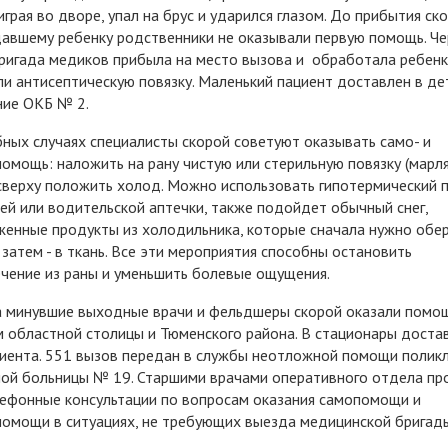
 играя во дворе, упал на брус и ударился глазом. До прибытия ск
авшему ребенку родственники не оказывали первую помощь. Че
ригада медиков прибыла на место вызова и обработала ребенку
и антисептическую повязку. Маленький пациент доставлен в де
ние ОКБ № 2.
ных случаях специалисты скорой советуют оказывать само- и
омощь: наложить на рану чистую или стерильную повязку (марля
 сверху положить холод. Можно использовать гипотермический п
й или водительской аптечки, также подойдет обычный снег,
енные продукты из холодильника, которые сначала нужно обер
а затем - в ткань. Все эти мероприятия способны остановить
чение из раны и уменьшить болевые ощущения.
а минувшие выходные врачи и фельдшеры скорой оказали помо
 областной столицы и Тюменского района. В стационары доста
иента. 551 вызов передан в службы неотложной помощи поликл
ой больницы № 19. Старшими врачами оперативного отдела пр
ефонные консультации по вопросам оказания самопомощи и
омощи в ситуациях, не требующих выезда медицинской бригад