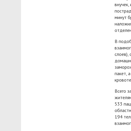
внучек,
пострад
минут б
наложил
отделе
В подоб
взаимоп
слоев),
домашне
заморож
пакет, 
кровоте
Всего з
жителям
533 пац
областн
194 тел
взаимоп