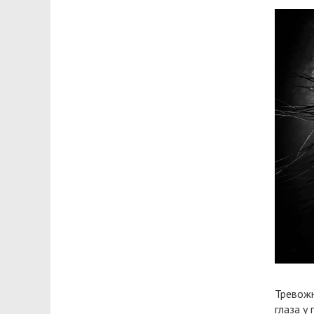
Тревожн
глаза у