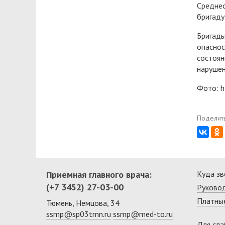
Среднес
бригаду
Бригады
опаснос
состоян
нарушен
Фото: h
Поделить
Приемная главного врача:
Куда зв
(+7 3452) 27-03-00
Руково
Платные
Тюмень, Немцова, 34
ssmp@sp03tmn.ru
ssmp@med-to.ru
Для сл