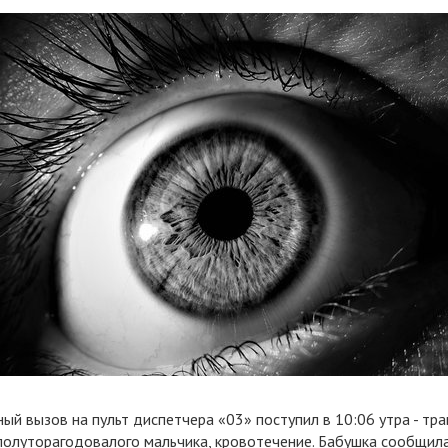
ый вызов на пульт диспетчера «03» поступил в 10:06 утра - тр
 полуторагодовалого мальчика, кровотечение. Бабушка сообщила