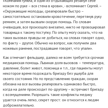
«Компания гуляла, и один из отдыхающих резанул себе
ножом по руке – вся стена в крови», - вспоминает Сергей. –
«Окружающие молодцы, среагировали быстро –
самостоятельно остановили кровотечение, перетянув руку
ремнем, а затем вызвали скорую помощь. По словам
очевидцев, все произошло внезапно, никто не провоцировал
товарища к такому поступку. По опыту могу сказать, что на
таких вызовах правды не добиться, на словах говорят одно,
по факту – другое. Обычно на вопрос, как получили два
ножевых ранения, пострадавшие говорят, что упали».
Как отмечает фельдшер, далеко не всем требуется срочная
медицинская помощь. Львиная доля вызовов – температура,
давление, болит живот, поясница и т.п., где пациенты могут
некоторое время подождать бригаду без ущерба для
своего состояния. Но по представлению граждан, скорая
обязана на все вызовы реагировать одинаково быстро,
когда на деле происходит по-другому – встречают бригаду
с возмущениями. Разрешать такие конфликты медику
удается очень легко, секрет прост: он относится к людям
доброжелательно.