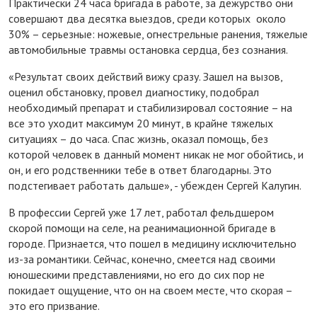
Практически 24 часа бригада в работе, за дежурство они
совершают два десятка выездов, среди которых около
30% – серьезные: ножевые, огнестрельные ранения, тяжелые
автомобильные травмы остановка сердца, без сознания.
«Результат своих действий вижу сразу. Зашел на вызов,
оценил обстановку, провел диагностику, подобрал
необходимый препарат и стабилизировал состояние – на
все это уходит максимум 20 минут, в крайне тяжелых
ситуациях – до часа. Спас жизнь, оказал помощь, без
которой человек в данный момент никак не мог обойтись, и
он, и его родственники тебе в ответ благодарны. Это
подстегивает работать дальше», - убежден Сергей Калугин.
В профессии Сергей уже 17 лет, работал фельдшером
скорой помощи на селе, на реанимационной бригаде в
городе. Признается, что пошел в медицину исключительно
из-за романтики. Сейчас, конечно, смеется над своими
юношескими представлениями, но его до сих пор не
покидает ощущение, что он на своем месте, что скорая –
это его призвание.