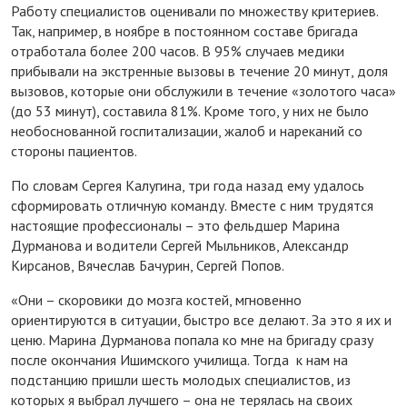
Работу специалистов оценивали по множеству критериев.
Так, например, в ноябре в постоянном составе бригада
отработала более 200 часов. В 95% случаев медики
прибывали на экстренные вызовы в течение 20 минут, доля
вызовов, которые они обслужили в течение «золотого часа»
(до 53 минут), составила 81%. Кроме того, у них не было
необоснованной госпитализации, жалоб и нареканий со
стороны пациентов.
По словам Сергея Калугина, три года назад ему удалось
сформировать отличную команду. Вместе с ним трудятся
настоящие профессионалы – это фельдшер Марина
Дурманова и водители Сергей Мыльников, Александр
Кирсанов, Вячеслав Бачурин, Сергей Попов.
«Они – скоровики до мозга костей, мгновенно
ориентируются в ситуации, быстро все делают. За это я их и
ценю. Марина Дурманова попала ко мне на бригаду сразу
после окончания Ишимского училища. Тогда к нам на
подстанцию пришли шесть молодых специалистов, из
которых я выбрал лучшего – она не терялась на своих