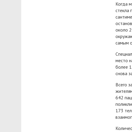
Когда м
стекла 
сантиме
останов
около 2
окружаю
самым о
Специал
место н
более 1
снова з
Всего з
жителям
642 пац
поликли
173 тел
взаимоп
Количес