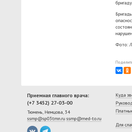
бригаду
Бригады
опаснос
состоян
нарушен
Фото:
Л
Поделить
Приемная главного врача:
Куда зв
(+7 3452) 27-03-00
Руково
Платные
Тюмень, Немцова, 34
ssmp@sp03tmn.ru
ssmp@med-to.ru
Для сл