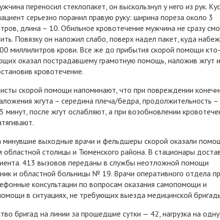
ужчина переносил стеклопакет, он выскользнул у него из рук. Ку
пациент серьезно поранил правую руку: ширина пореза около 3
тров, длина – 10. Обильное кровотечение мужчина не сразу смо
ить. Повязку он наложил слабо, поверх надел пакет, куда набе
00 миллилитров крови. Все же до прибытия скорой помощи кто-
щих оказал пострадавшему грамотную помощь, наложив жгут и
становив кровотечение.
исты скорой помощи напоминают, что при повреждении конечн
аложения жгута – середина плеча/бедра, продолжительность –
5 минут, после жгут ослабляют, а при возобновлении кровотече
атягивают.
а минувшие выходные врачи и фельдшеры скорой оказали помо
 областной столицы и Тюменского района. В стационары доста
иента. 413 вызовов переданы в службы неотложной помощи
ник и областной больницы № 19. Врачи оперативного отдела п
ефонные консультации по вопросам оказания самопомощи и
омощи в ситуациях, не требующих выезда медицинской бригад
тво бригад на линии за прошедшие сутки — 42, нагрузка на одну