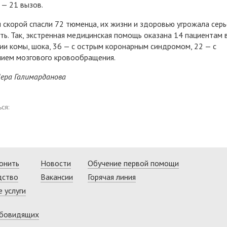
 — 21 вызов.
 скорой спасли 72 тюменца, их жизни и здоровью угрожала серь
ть. Так, экстренная медицинская помощь оказана 14 пациентам 
ии комы, шока, 36 — с острым коронарным синдромом, 22 — с
ием мозгового кровообращения.
ера Галимарданова
ся:
онить
Новости
Обучение первой помощи
дство
Вакансии
Горячая линия
 услуги
абовидящих