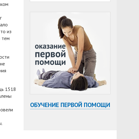
ском
г
жало
то из
 тем
ости
 не
ния
щь 1518
влены
ОБУЧЕНИЕ ПЕРВОЙ ПОМОЩИ
ровели
ы.