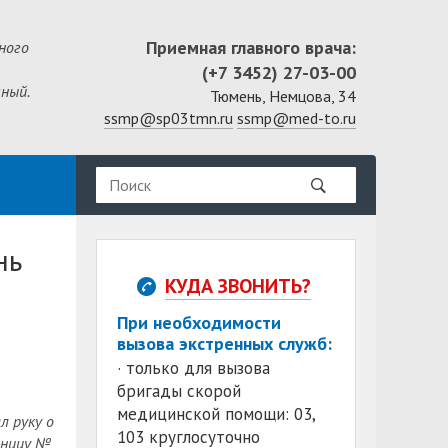
Приемная главного врача:
ного
(+7 3452) 27-03-00
ный.
Тюмень, Немцова, 34
ssmp@sp03tmn.ru
ssmp@med-to.ru
нь
КУДА ЗВОНИТЬ?
При необходимости
вызова экстренных служб:
· только для вызова
бригады скорой
медицинской помощи: 03,
л руку о
103 круглосуточно
ьницу №