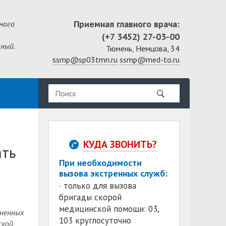
Приемная главного врача:
ного
(+7 3452) 27-03-00
ный.
Тюмень, Немцова, 34
ssmp@sp03tmn.ru
ssmp@med-to.ru
КУДА ЗВОНИТЬ?
ать
При необходимости
вызова экстренных служб:
· только для вызова
бригады скорой
медицинской помощи: 03,
аненных
103 круглосуточно
ской