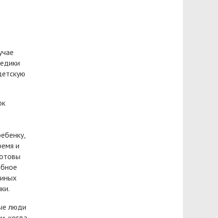
учае
медики
детскую
ок
ребенку,
ремя и
готовы
ебное
 иных
ки.
рые люди
и, когда