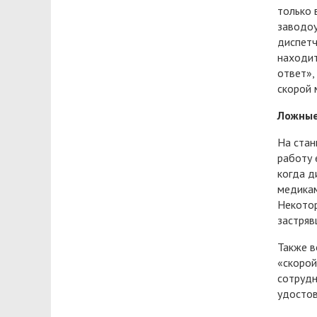
только 
заводоу
диспетч
находит
ответ»,
скорой 
Ложные
На стан
работу 
когда д
медикам
Некотор
застряв
Также в
«скорой
сотрудн
удостов