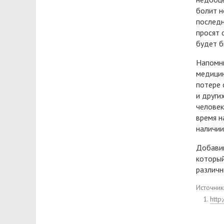
болит н
последн
просят 
будет б
Напомни
медицин
потере 
и други
человек
время н
наличии
Добавим
который
различн
Источник
http