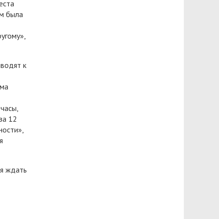
еста
ом была
ругому»,
водят к
ама
часы,
за 12
ности»,
я