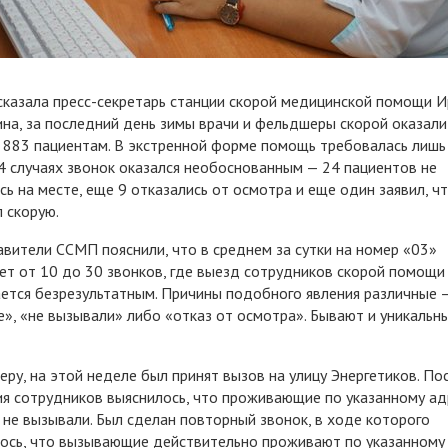
сказала пресс-секретарь станции скорой медицинской помощи 
на, за последний день зимы врачи и фельдшеры скорой оказали
883 пациентам. В экстренной форме помощь требовалась лишь
34 случаях звонок оказался необоснованным — 24 пациентов не
сь на месте, еще 9 отказались от осмотра и еще один заявил, чт
 скорую.
вители ССМП пояснили, что в среднем за сутки на номер «03»
ет от 10 до 30 звонков, где выезд сотрудников скорой помощи
ется безрезультатным. Причины подобного явления различные 
е», «не вызывали» либо «отказ от осмотра». Бывают и уникальн
еру, на этой неделе был принят вызов на улицу Энергетиков. По
я сотрудников выяснилось, что проживающие по указанному ад
 не вызывали. Был сделан повторный звонок, в ходе которого
ось, что вызывающие действительно проживают по указанному 