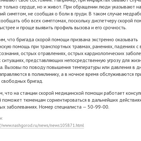
е только сердце, но и живот. При обращении люди указывают н
ий симптом, не сообщая о боли в груди. В таком случае медраб
сообщать обо всех симптомах, поскольку диспетчеру скорой п
ыстрее и проще выявить профиль вызова и его срочность.
м, что бригада скорой помощи призвана экстренно оказывать
скую помощь при транспортных травмах, ранениях, падениях с 
сознания, острых отравлениях, острых кардиологических забол
х ситуациях, представляющих непосредственную угрозу для жиз
а. Вызовы по поводу повышения температуры или давления в д
аправляются в поликлинику, а в ночное время обслуживаются пр
 свободных бригад.
, что на станции скорой медицинской помощи работает консул
 поможет тюменцам сориентироваться в дальнейших действиях
ых заболеваниях. Номер специалиста — 50-99-00.
и:
://www.nashgorod.ru/news/news105871.html