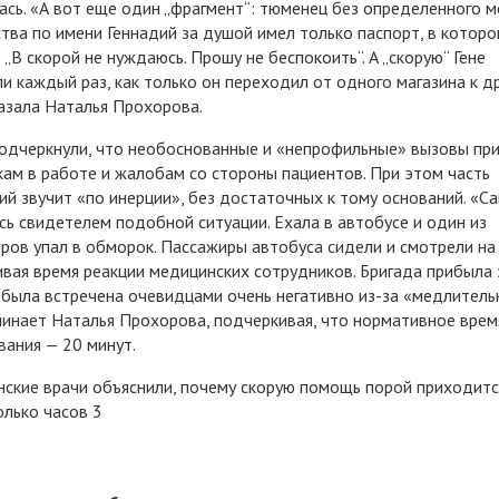
ась. «А вот еще один „фрагмент“: тюменец без определенного м
тва по имени Геннадий за душой имел только паспорт, в котор
: „В скорой не нуждаюсь. Прошу не беспокоить“. А „скорую“ Гене
и каждый раз, как только он переходил от одного магазина к д
азала Наталья Прохорова.
одчеркнули, что необоснованные и «непрофильные» вызовы при
ам в работе и жалобам со стороны пациентов. При этом часть
ий звучит «по инерции», без достаточных к тому оснований. «С
сь свидетелем подобной ситуации. Ехала в автобусе и один из
ров упал в обморок. Пассажиры автобуса сидели и смотрели на 
вая время реакции медицинских сотрудников. Бригада прибыла 
 была встречена очевидцами очень негативно из-за «медлитель
инает Наталья Прохорова, подчеркивая, что нормативное врем
вания — 20 минут.