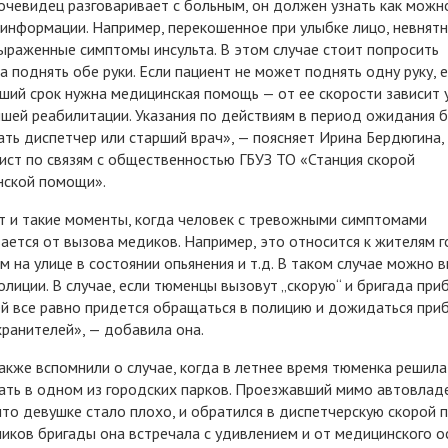
очевидец разговаривает с больным, он должен узнать как можн
информации. Например, перекошенное при улыбке лицо, невнятн
ыраженные симптомы инсульта. В этом случае стоит попросить
а поднять обе руки. Если пациент не может поднять одну руку, е
ший срок нужна медицинская помощь — от ее скорости зависит 
шей реабилитации. Указания по действиям в период ожидания 
ать диспетчер или старший врач», — поясняет Ирина Бердюгина,
ист по связям с общественностью ГБУЗ ТО «Станция скорой
нской помощи».
 и такие моменты, когда человек с тревожными симптомами
ается от вызова медиков. Например, это относится к жителям г
м на улице в состоянии опьянения и т.д. В таком случае можно 
олиции. В случае, если тюменцы вызовут „скорую“ и бригада при
ей все равно придется обращаться в полицию и дожидаться при
ранителей», — добавила она.
акже вспомнили о случае, когда в летнее время тюменка решила
ать в одном из городских парков. Проезжавший мимо автовлад
что девушке стало плохо, и обратился в диспетчерскую скорой 
иков бригады она встречала с удивлением и от медицинского 