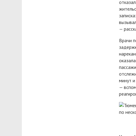
отказал
жительс
записка
вызывал
— расск
Врачи п
задержк
нарекан
оказала
пассажи
отслежи
минут и
— вспом
реагиро