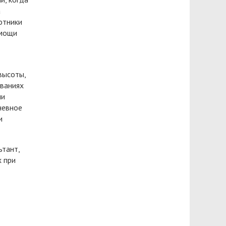
а
отники
омощи
высоты,
еваниях
ни
невное
и
ьтант,
 при