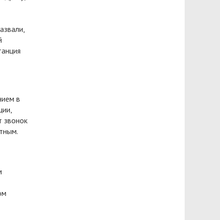
азвали,
й
танция
нием в
ции,
т звонок
тным.
м
ом