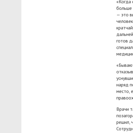
«Когда 
больше 
— это в
человек
кратчай
дальней
готов д
специал
медици
«Бывают
отказыв
уснувши
наряд п
место, 
правоох
Врачи т
позагор
решил, 
Сотрудн