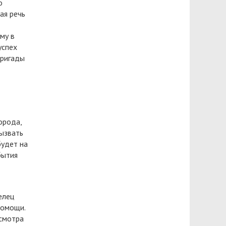
о
ая речь
му в
успех
бригады
орода,
вызвать
будет на
бытия
елец
помощи.
осмотра