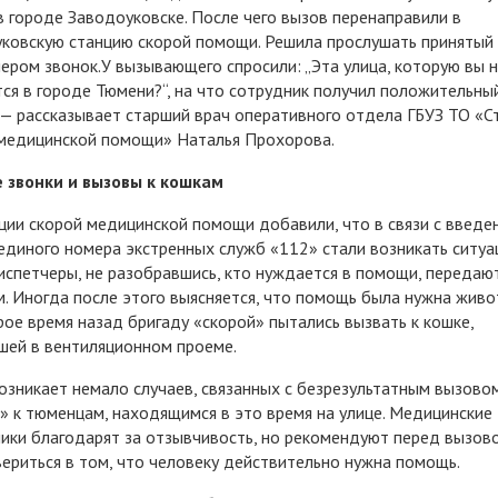
в городе Заводоуковске. После чего вызов перенаправили в
ковскую станцию скорой помощи. Решила прослушать принятый
ером звонок.У вызывающего спросили: „Эта улица, которую вы н
ся в городе Тюмени?“, на что сотрудник получил положительны
 — рассказывает старший врач оперативного отдела ГБУЗ ТО «С
медицинской помощи» Наталья Прохорова.
 звонки и вызовы к кошкам
ции скорой медицинской помощи добавили, что в связи с введе
единого номера экстренных служб «112» стали возникать ситуа
испетчеры, не разобравшись, кто нуждается в помощи, передаю
. Иногда после этого выясняется, что помощь была нужна живо
ое время назад бригаду «скорой» пытались вызвать к кошке,
шей в вентиляционном проеме.
озникает немало случаев, связанных с безрезультатным вызово
» к тюменцам, находящимся в это время на улице. Медицинские
ики благодарят за отзывчивость, но рекомендуют перед вызов
ериться в том, что человеку действительно нужна помощь.