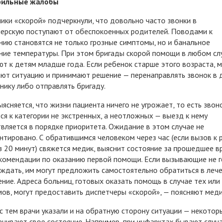
ильные жалобы
ики «скорой» подчеркнули, что довольно часто звонки в
ерскую поступают от обеспокоенных родителей. Поводами к
ию становятся не только грозные симптомы, но и банальное
ие температуры. При этом бригады скорой помощи в любом сл
т к детям младше года. Если ребенок старше этого возраста, 
ют ситуацию и принимают решение — перенаправлять звонок в 
нику либо отправлять бригаду.
ыясняется, что жизни пациента ничего не угрожает, то есть звон
ся к категории не экстренных, а неотложных — выезд к нему
вляется в порядке приоритета. Ожидание в этом случае не
нтировано. С обратившимся человеком через час (если вызов к 
з 20 минут) свяжется медик, выяснит состояние за прошедшее в
комендации по оказанию первой помощи. Если вызывающие не 
ждать, им могут предложить самостоятельно обратиться в леч
ние. Адреса больниц, готовых оказать помощь в случае тех или
ов, могут предоставить диспетчеры «скорой», — поясняют меди
с тем врачи указали и на обратную сторону ситуации — некото
нивают свое состояние. Например, при инфарктах бывают случа