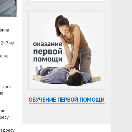
Ирина
 247 из
о не
— «нет
ые
ОБУЧЕНИЕ ПЕРВОЙ ПОМОЩИ
сле
ресу
адресу,