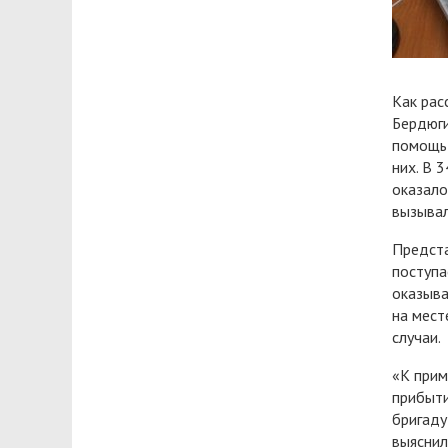
Как рас
Бердюги
помощь 
них. В 
оказало
вызывал
Предста
поступа
оказыва
на мест
случаи.
«К прим
прибыти
бригаду
выяснил