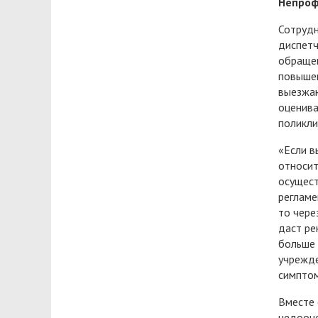
Непроф
Сотрудн
диспетч
обращен
повышен
выезжаю
оценива
поликли
«Если в
относит
осущест
регламе
то чере
даст ре
больше 
учрежде
симптом
Вместе 
недооце