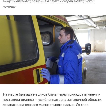
минуту очевидец позвонил в службу скорой медицинской
помощи.
На месте бригада медиков была через тринадцать минут и
поставила диагноз — ушибленная рана затылочной области,
резаная рана правого указательного пальца. Со слов