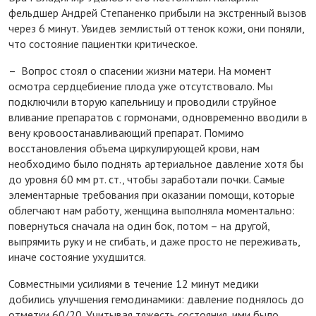
фельдшер Андрей Степаненко прибыли на экстренный вызов
через 6 минут. Увидев землистый оттенок кожи, они поняли,
что состояние пациентки критическое.
– Вопрос стоял о спасении жизни матери. На момент
осмотра сердцебиение плода уже отсутствовало. Мы
подключили вторую капельницу и проводили струйное
вливание препаратов с гормонами, одновременно вводили в
вену кровоостанавливающий препарат. Помимо
восстановления объема циркулирующей крови, нам
необходимо было поднять артериальное давление хотя бы
до уровня 60 мм рт. ст., чтобы заработали почки. Самые
элементарные требования при оказании помощи, которые
облегчают нам работу, женщина выполняла моментально:
повернуться сначала на один бок, потом – на другой,
выпрямить руку и не сгибать, и даже просто не переживать,
иначе состояние ухудшится.
Совместными усилиями в течение 12 минут медики
добились улучшения гемодинамики: давление поднялось до
отметки 60/20. Учитывая тяжесть состояния, ими было