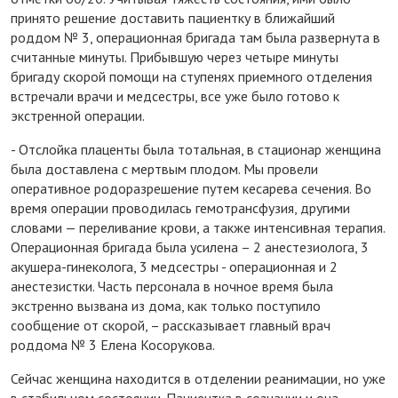
принято решение доставить пациентку в ближайший
роддом № 3, операционная бригада там была развернута в
считанные минуты. Прибывшую через четыре минуты
бригаду скорой помощи на ступенях приемного отделения
встречали врачи и медсестры, все уже было готово к
экстренной операции.
- Отслойка плаценты была тотальная, в стационар женщина
была доставлена с мертвым плодом. Мы провели
оперативное родоразрешение путем кесарева сечения. Во
время операции проводилась гемотрансфузия, другими
словами — переливание крови, а также интенсивная терапия.
Операционная бригада была усилена – 2 анестезиолога, 3
акушера-гинеколога, 3 медсестры - операционная и 2
анестезистки. Часть персонала в ночное время была
экстренно вызвана из дома, как только поступило
сообщение от скорой, – рассказывает главный врач
роддома № 3 Елена Косорукова.
Сейчас женщина находится в отделении реанимации, но уже
в стабильном состоянии. Пациентка в сознании и она