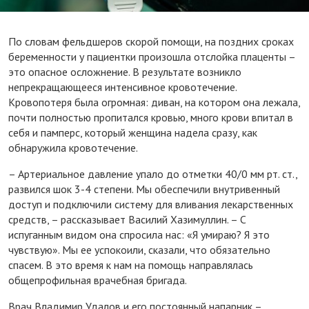
По словам фельдшеров скорой помощи, на поздних сроках
беременности у пациентки произошла отслойка плаценты –
это опасное осложнение. В результате возникло
непрекращающееся интенсивное кровотечение.
Кровопотеря была огромная: диван, на котором она лежала,
почти полностью пропитался кровью, много крови впитал в
себя и памперс, который женщина надела сразу, как
обнаружила кровотечение.
– Артериальное давление упало до отметки 40/0 мм рт. ст.,
развился шок 3-4 степени. Мы обеспечили внутривенный
доступ и подключили систему для вливания лекарственных
средств, – рассказывает Василий Хазимуллин. – С
испуганным видом она спросила нас: «Я умираю? Я это
чувствую». Мы ее успокоили, сказали, что обязательно
спасем. В это время к нам на помощь направлялась
общепрофильная врачебная бригада.
Врач Владимир Удалов и его постоянный напарник –