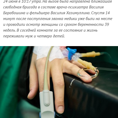
24 июня в 10:17 утра. На вызов была направлена ближайшая
свободная бригада в составе врача-психиатра Василия
Барабошина и фельдшера Василия Хазимуллина. Спустя 14
минут после поступления звонка медики уже были на месте
и проводили осмотр женщины со сроком беременности 39
недель. В соседней комнате за ее состояние и жизнь
переживали муж и четверо детей.