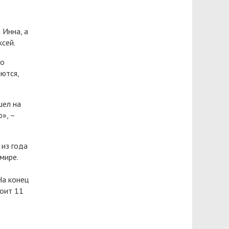
 Инна, а
ксей.
то
ются,
шел на
», –
 из года
мире.
На конец
тоит 11