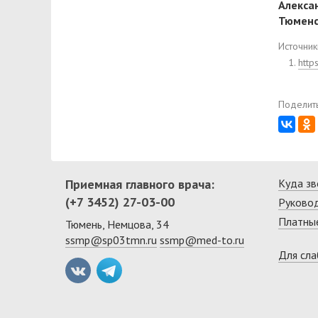
Алекса
Тюменс
Источник
http
Поделить
Приемная главного врача:
Куда зв
(+7 3452) 27-03-00
Руково
Платные
Тюмень, Немцова, 34
ssmp@sp03tmn.ru
ssmp@med-to.ru
Для сл