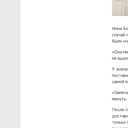
Инна Бо
случай 
были оч
«Она мн
не выде
У экипа
постави
самой п
«Замеча
минуту,
После п
достави
только 