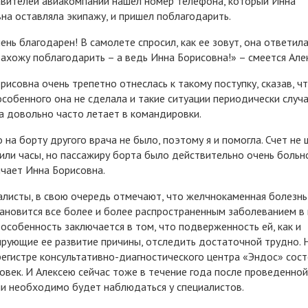
вителей авиакомпании нашел номер телефона, который Инна
на оставляла экипажу, и пришел поблагодарить.
чень благодарен! В самолете спросил, как ее зовут, она ответила
захожу поблагодарить – а ведь Инна Борисовна!» – смеется Але
рисовна очень трепетно отнеслась к такому поступку, сказав, ч
особенного она не сделала и такие ситуации периодически случа
а довольно часто летает в командировки.
 на борту другого врача не было, поэтому я и помогла. Счет не 
или часы, но пассажиру борта было действительно очень больно
чает Инна Борисовна.
алисты, в свою очередь отмечают, что желчнокаменная болезнь
тановится все более и более распространенным заболеванием в 
особенность заключается в том, что подверженность ей, как и
рующие ее развитие причины, отследить достаточной трудно. 
регистре консультативно-диагностического центра «Эндос» сос
овек. И Алексею сейчас тоже в течение года после проведенной
и необходимо будет наблюдаться у специалистов.