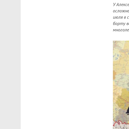
У Алекс
осложне
июля в 
борту в
многоле