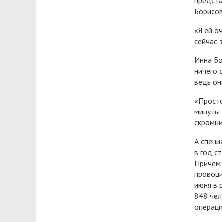
предста
Борисов
«Я ей о
сейчас 
Инна Бо
ничего 
ведь он
«Просто
минуты 
скромни
А специ
в год с
Причем 
провоци
июня в 
848 чел
операци