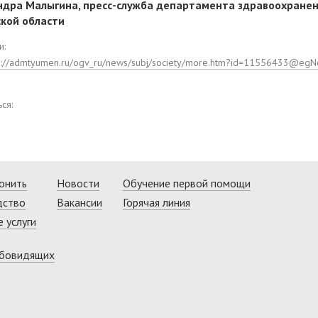
ндра Малыгина, пресс-служба департамента здравоохране
кой области
и:
s://admtyumen.ru/ogv_ru/news/subj/society/more.htm?id=11556433@eg
ся:
онить
Новости
Обучение первой помощи
дство
Вакансии
Горячая линия
 услуги
абовидящих