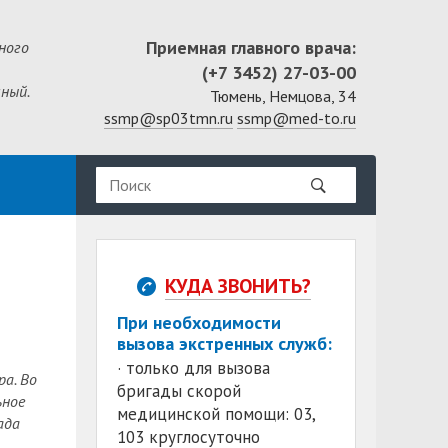
Приемная главного врача:
ного
(+7 3452) 27-03-00
ный.
Тюмень, Немцова, 34
ssmp@sp03tmn.ru
ssmp@med-to.ru
КУДА ЗВОНИТЬ?
При необходимости
вызова экстренных служб:
· только для вызова
а. Во
бригады скорой
ьное
медицинской помощи: 03,
ада
103 круглосуточно