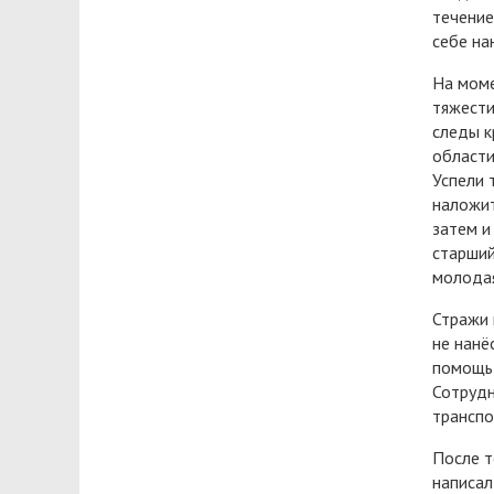
течение
себе на
На моме
тяжести
следы к
области
Успели 
наложит
затем и
старший
молодая
Стражи 
не нанё
помощь 
Сотрудн
транспо
После т
написал