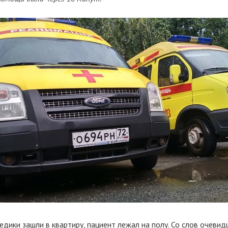
едики зашли в квартиру, пациент лежал на полу. Со слов очевидц