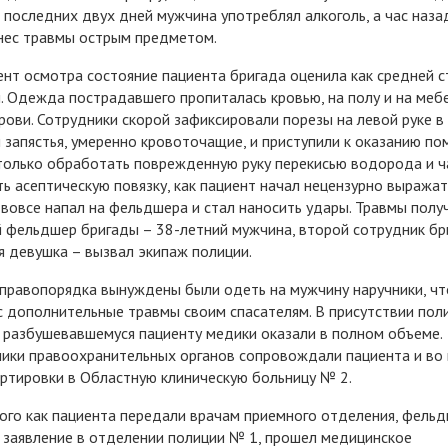
 последних двух дней мужчина употреблял алкоголь, а час наза
нес травмы острым предметом.
нт осмотра состояние пациента бригада оценила как средней с
. Одежда пострадавшего пропиталась кровью, на полу и на меб
рови. Сотрудники скорой зафиксировали порезы на левой руке в
 запястья, умеренно кровоточащие, и приступили к оказанию по
только обработать поврежденную руку перекисью водорода и ч
ь асептическую повязку, как пациент начал нецензурно выражать
 вовсе напал на фельдшера и стал наносить удары. Травмы полу
 фельдшер бригады – 38-летний мужчина, второй сотрудник бр
 девушка – вызвал экипаж полиции.
правопорядка вынуждены были одеть на мужчину наручники, ч
с дополнительные травмы своим спасателям. В присутствии пол
разбушевавшемуся пациенту медики оказали в полном объеме.
ики правоохранительных органов сопровождали пациента и во
ртировки в Областную клиническую больницу № 2.
ого как пациента передали врачам приемного отделения, фель
 заявление в отделении полиции № 1, прошел медицинское