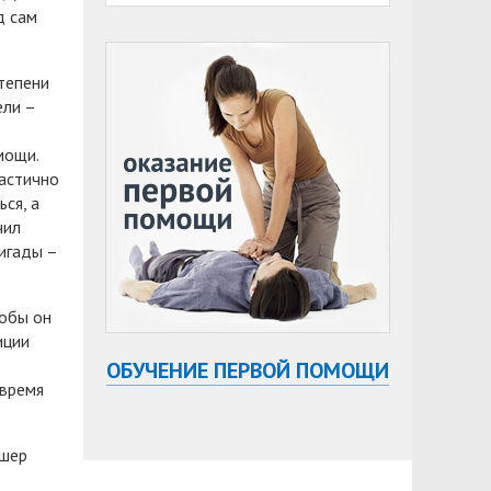
д сам
тепени
ели –
мощи.
астично
ся, а
чил
игады –
тобы он
иции
ОБУЧЕНИЕ ПЕРВОЙ ПОМОЩИ
 время
дшер