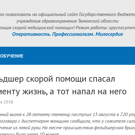
ро пожаловать на официальный сайт Государственного бюджет
учреждения здравоохранения Тюменской области
анция скорой медицинской помощи»! Режим работы: круглосуточ
Оперативность. Профессионализм. Милосердие
ОБУЧЕНИЕ
ьдшер скорой помощи спасал
енту жизнь, а тот напал на него
та 2018
ный вызов к 28-летнему тюменцу поступил 13 августа в 7.20 утр
азговора с диспетчером женщина сообщила, что у сожителя сил
чение из левой руки. На месте происшествия фельдшерская бриг
помощи была через 10 минут.