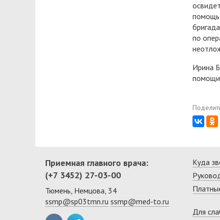
освидет
помощь 
бригада
по опер
неотло
Ирина Б
помощи
Поделить
Приемная главного врача:
Куда зв
(+7 3452) 27-03-00
Руково
Платные
Тюмень, Немцова, 34
ssmp@sp03tmn.ru
ssmp@med-to.ru
Для сл