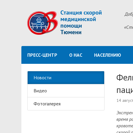
Доб
«Ст
ПРЕСС-ЦЕНТР
О НАС
НАСЕЛЕНИЮ
Фел
Новости
паци
Видео
14 авгус
Фотогалерея
Экстрен
время р
кровоте
скорой 