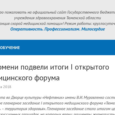
ро пожаловать на официальный сайт Государственного бюджет
учреждения здравоохранения Тюменской области
анция скорой медицинской помощи»! Режим работы: круглосуточ
Оперативность. Профессионализм. Милосердие
ОБУЧЕНИЕ
юмени подвели итоги I открытого
ицинского форума
та 2018
ста во Дворце культуры «Нефтяник» имени В.И. Муравленко сост
е пленарное заседание I открытого медицинского форума «Тюме
 – территория здоровья». Пленарное заседание стало итогом ц
скуссионных площадок, на которых врачи, пациенты, журналисты