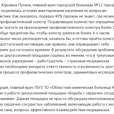
 Юрьевна Путина, главный врач городской больницы №12 горо
 поделилась итогами анкетирования населения по вопросам
ктики. Как оказалось, порядка 40% горожан не знают, где можн
профилактический осмотр. Подавляющее количество опрошенн
ы тратить на прохождение профилактического осмотра более 1
бще предпочли бы, чтобы осмотр длился не более 4-х часов.
льное число респондентов, казалось бы, и готовы пройти осмотр
 достаточной мотивации, как правило, они оправдывают себя
вием достаточного времени. В результате обсуждения проблем
ки дискуссионной площадки сошлись во мнении, что в треугольн
нское учреждение – работодатель – страховая медицинская
я» необходимо внедрить ответственность и возможность деят
 в процессе профилактических осмотров, скрининговых исследо
Ярцев, главный врач ГБУЗ ТО «Областная клиническая больница 
ал о работе дискуссионной площадки «Борьба с сердечно-сосу
аниями». Данная площадка не просто обсуждала многопланову
у сердечно-сосудистых заболеваний, включающую работу с м
истами, вопросы эффективного взаимодействия медицинских