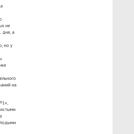
да
о
ых не
 дня, а
, но у
ы
ике
ельного
ваний на
№1»,
дистыми
ю
олодыми