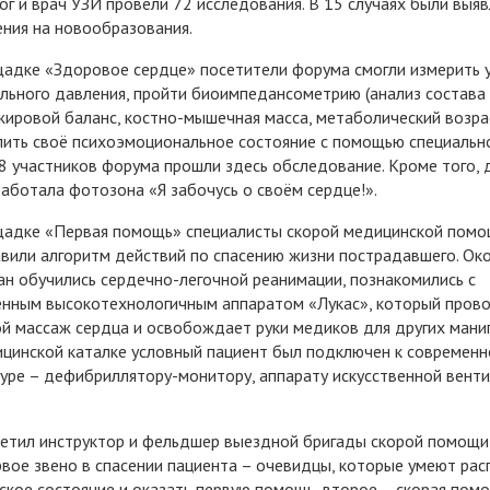
г и врач УЗИ провели 72 исследования. В 15 случаях были выя
ния на новообразования.
адке «Здоровое сердце» посетители форума смогли измерить 
льного давления, пройти биоимпедансометрию (анализ состава 
ировой баланс, костно-мышечная масса, метаболический возрас
ить своё психоэмоциональное состояние с помощью специальн
48 участников форума прошли здесь обследование. Кроме того, 
работала фотозона «Я забочусь о своём сердце!».
щадке «Первая помощь» специалисты скорой медицинской пом
вили алгоритм действий по спасению жизни пострадавшего. Ок
н обучились сердечно-легочной реанимации, познакомились с
нным высокотехнологичным аппаратом «Лукас», который пров
й массаж сердца и освобождает руки медиков для других манип
цинской каталке условный пациент был подключен к современн
уре – дефибриллятору-монитору, аппарату искусственной вент
етил инструктор и фельдшер выездной бригады скорой помощи
рвое звено в спасении пациента – очевидцы, которые умеют рас
ское состояние и оказать первую помощь, второе – скорая помо