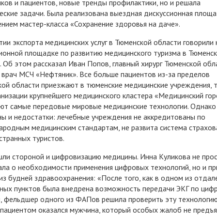
ков и пациентов, новые тренды профилактики, но и решала
еские задачи. Была реализована выездная дискуссионная площа
нием мастер-класса «Сохранение здоровья на даче».
тии экспорта медицинских услуг в Тюменской области говорили 
ионной площадке по развитию медицинского туризма в Тюменс
. Об этом рассказал Иван Попов, главный хирург Тюменской обл
 врач МСЧ «Нефтяник». Все больше пациентов из-за пределов
ой области приезжают в тюменские медицинские учреждения, т
низации крупнейшего медицинского кластера «Медицинский го
ют самые передовые мировые медицинские технологии. Однако
ы и недостатки: лечебные учреждения не аккредитованы по
родным медицинским стандартам, не развита система страхов
странных туристов.
ли стороной и цифровизацию медицины. Инна Куликова не про
ала о необходимости применения цифровых технологий, но и пр
из будней здравоохранения: «После того, как в одном из отда
ных пунктов была внедрена возможность передачи ЭКГ по циф
, фельдшер одного из ФАПов решила проверить эту технологию
пациентом оказался мужчина, который особых жалоб не предъя