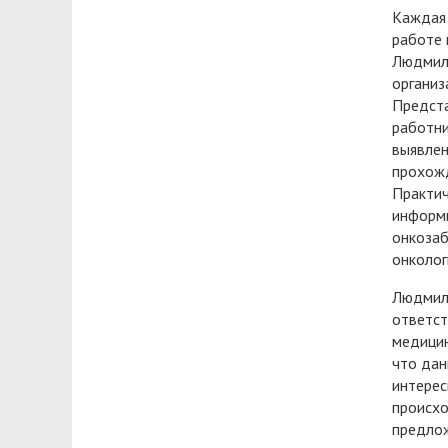
Каждая 
работе 
Людмила
организ
Предста
работни
выявлен
прохожд
Практич
информи
онкозаб
онколог
Людмила
ответст
медицин
что дан
интерес
происхо
предлож