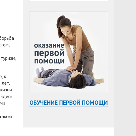
о
борьба
стемы
туризм,
, к
 лет.
 жизни
 здесь
ОБУЧЕНИЕ ПЕРВОЙ ПОМОЩИ
ями
 таком