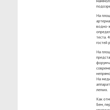
маммоло
подозре
На площ
артериа
водно-ж
определ
теста. 
гостей 
На пло
предста
форумча
совреме
непрямо
На меди
аппарат
легких.
Как отм
Бем, пе
критиче