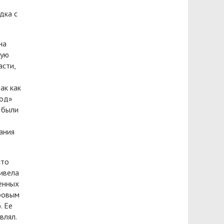
дка с
на
кую
асти,
ак как
род»
 были
ания
сто
ивела
ленных
ровым
. Ее
влял.