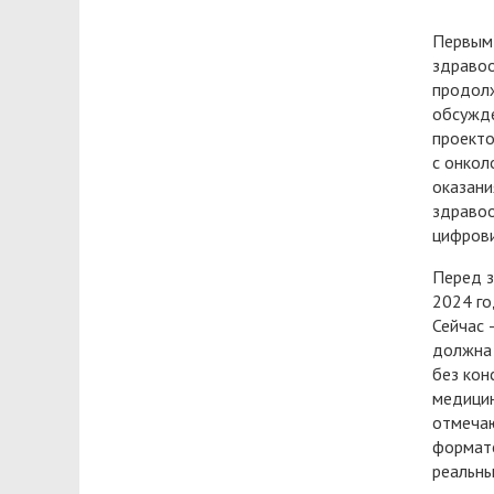
Первым 
здравоо
продолж
обсужде
проекто
с онкол
оказани
здравоо
цифрови
Перед з
2024 го
Сейчас 
должна 
без кон
медицин
отмечаю
формате
реальны