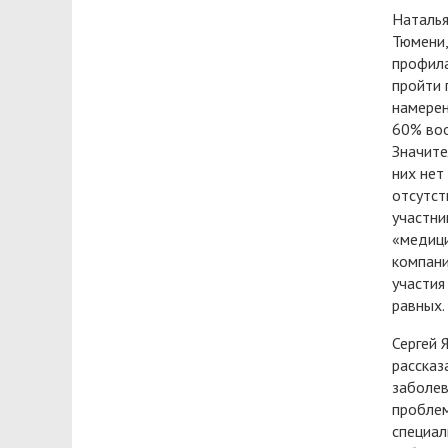
Наталья
Тюмени,
профила
пройти 
намерен
60% воо
Значите
них нет
отсутст
участни
«медици
компани
участия
равных.
Сергей 
рассказ
заболев
проблем
специал