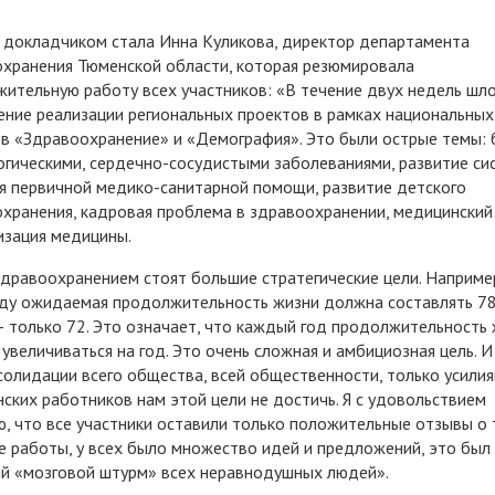
докладчиком стала Инна Куликова, директор департамента
хранения Тюменской области, которая резюмировала
ительную работу всех участников: «В течение двух недель шл
ние реализации региональных проектов в рамках национальных
в «Здравоохранение» и «Демография». Это были острые темы: 
огическими, сердечно-сосудистыми заболеваниями, развитие си
я первичной медико-санитарной помощи, развитие детского
хранения, кадровая проблема в здравоохранении, медицинский 
зация медицины.
дравоохранением стоят большие стратегические цели. Например
ду ожидаемая продолжительность жизни должна составлять 78
– только 72. Это означает, что каждый год продолжительность
увеличиваться на год. Это очень сложная и амбициозная цель. И
солидации всего общества, всей общественности, только усили
ских работников нам этой цели не достичь. Я с удовольствием
, что все участники оставили только положительные отзывы о
 работы, у всех было множество идей и предложений, это был
й «мозговой штурм» всех неравнодушных людей».