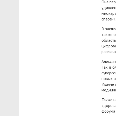
Она пер
удивлен
миокард
спасен»
В заклю
также о
область
цифровы
развива
Алексан
Так, в 
суперсо
новых а
Ишиме и
медицин
Также н
здоровь
форума 