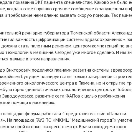
едала показания ЭКГ пациента специалистам. Каково же было е
ие, когда в ответ пришло срочное сообщение о запущенном ин
а и требование немедленно вызвать скорую помощь. Так пацие
.
чительной речи врио губернатора Тюменской области Алексан
тметил важность цифровизации системы здравоохранения: «Тю
 должна стать пилотным регионом, центром компетенций по в
х технологий в медицине. Сегодня уже многое сделано. И мы зн
ться дальше в этом направлении».
др Викторович поделился планами развития системы здравоохр
ближайшем будущем планируется не только завершение строите
временного онкологического центра в Тюмени, но и открытие тр
мбулаторно-диагностических онкологических центров в Тоболь
 Заводоуковске, развитие сети ФАПов с целью приближения
ской помощи к населению.
а площадке форума работали 4 представительские «Палатки
я». На площадке ГАУЗ ТО «МКМЦ “Медицинский город”» участн
смогли пройти онко-экспресс-осмотр. Врачи онкодерматолог,