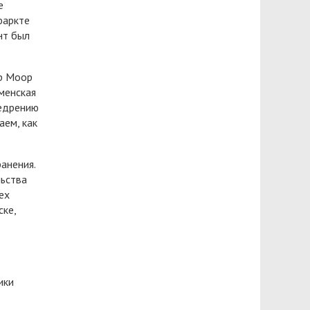
е
фаркте
нт был
др Моор
менская
недрению
аем, как
анения.
льства
ех
ске,
ики