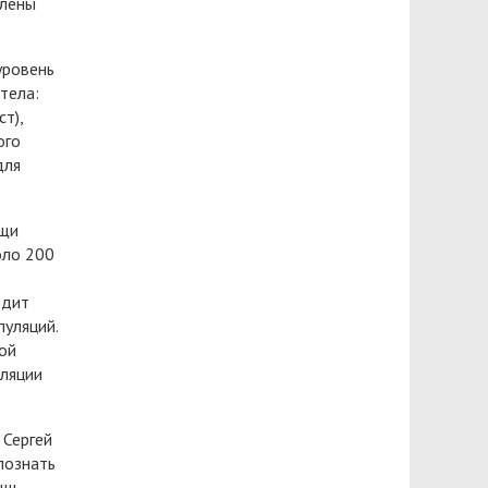
влены
уровень
тела:
т),
ого
для
ощи
оло 200
одит
уляций.
ой
иляции
 Сергей
познать
щь,