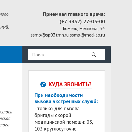
Приемная главного врача:
ного
(+7 3452) 27-03-00
ный.
Тюмень, Немцова, 34
ssmp@sp03tmn.ru
ssmp@med-to.ru
КУДА ЗВОНИТЬ?
При необходимости
вызова экстренных служб:
· только для вызова
оялось
бригады скорой
нская
медицинской помощи: 03,
елого
103 круглосуточно
,