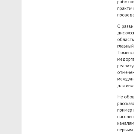
работни
практич
проведе
О разви
дискусс
область
главный
Тюменск
медорга
реализу
отмечен
междуна
для ино
Не обош
рассказ
пример 
населен
каналам
первым 