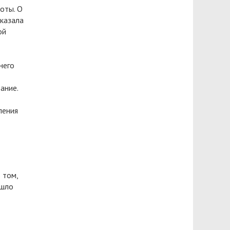
оты. О
сказала
ой
него
ание.
ления
 том,
ошло