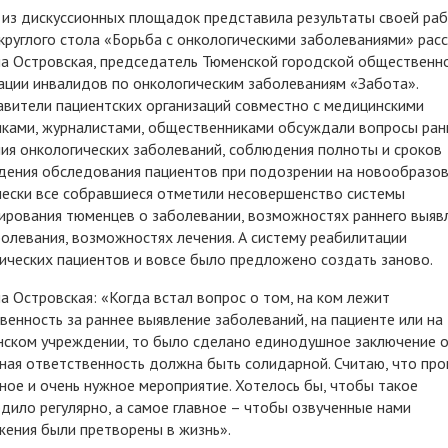
из дискуссионных площадок представила результаты своей раб
круглого стола «Борьба с онкологическими заболеваниями» рас
 Островская, председатель Тюменской городской общественн
ации инвалидов по онкологическим заболеваниям «Забота».
вители пациентских организаций совместно с медицинскими
ками, журналистами, общественниками обсуждали вопросы ран
ия онкологических заболеваний, соблюдения полноты и сроков
ения обследования пациентов при подозрении на новообразов
ески все собравшиеся отметили несовершенство системы
рования тюменцев о заболевании, возможностях раннего выяв
олевания, возможностях лечения. А систему реабилитации
ических пациентов и вовсе было предложено создать заново.
 Островская: «Когда встал вопрос о том, на ком лежит
венность за раннее выявление заболеваний, на пациенте или на
ском учреждении, то было сделано единодушное заключение о
ная ответственность должна быть солидарной. Считаю, что пр
ное и очень нужное мероприятие. Хотелось бы, чтобы такое
дило регулярно, а самое главное – чтобы озвученные нами
ения были претворены в жизнь».