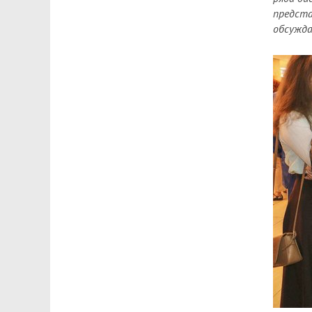
предста
обсужда