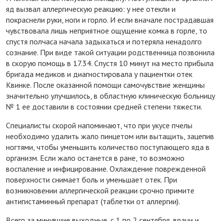
яд вызвал аллергическую реакцию: у нее отекли и
покраснели руки, ноги и горло. И если вначале пострадавшая
чувствовала лишь неприятное ощущение комка в горле, то
спустя полчаса начала задыхаться и потеряла ненадолго
сознание. При виде такой ситуации родственница позвонила
в скорую помощь в 17.34. Спустя 10 минут на место прибыла
бригада медиков и диагностировала у пациентки отек
Квинке. После оказанной помощи самочувствие женщины
значительно улучшилось, в областную клиническую больницу
№ 1 ее доставили в состоянии средней степени тяжести.
Специалисты скорой напоминают, что при укусе пчелы
необходимо удалить жало пинцетом или вытащить, зацепив
ногтями, чтобы уменьшить количество поступающего яда в
организм. Если жало останется в ране, то возможно
воспаление и инфицирование. Охлаждение поврежденной
поверхности снимает боль и уменьшает отек. При
возникновении аллергической реакции срочно примите
антигистаминный препарат (таблетки от аллергии).
Всего за минувшие выходные, с 1 по 2 сентября, врачи и