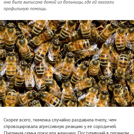
она была выписана домой из больницы, где ей оказали
профильную помощь.
Скорее всего, тюменка случайно раздавила пчелу, чем
спровоцировала агрессивную реакцию у ее сородичей.
Пчелиная семья покусала женщину. Поступивший в организм