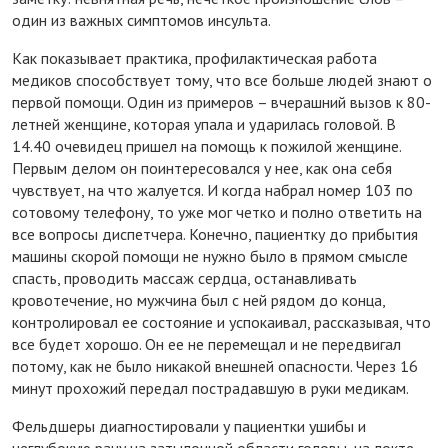
один из важных симптомов инсульта.
Как показывает практика, профилактическая работа
медиков способствует тому, что все больше людей знают о
первой помощи. Один из примеров – вчерашний вызов к 80-
летней женщине, которая упала и ударилась головой. В
14.40 очевидец пришел на помощь к пожилой женщине.
Первым делом он поинтересовался у нее, как она себя
чувствует, на что жалуется. И когда набрал номер 103 по
сотовому телефону, то уже мог четко и полно ответить на
все вопросы диспетчера. Конечно, пациентку до прибытия
машины скорой помощи не нужно было в прямом смысле
спасть, проводить массаж сердца, останавливать
кровотечение, но мужчина был с ней рядом до конца,
контролировал ее состояние и успокаивал, рассказывая, что
все будет хорошо. Он ее не перемещал и не передвигал
потому, как не было никакой внешней опасности. Через 16
минут прохожий передал пострадавшую в руки медикам.
Фельдшеры диагностировали у пациентки ушибы и
неглубокую рану на затылочной области головы, на локте,