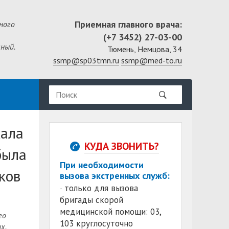
Приемная главного врача:
ного
(+7 3452) 27-03-00
ный.
Тюмень, Немцова, 34
ssmp@sp03tmn.ru
ssmp@med-to.ru
хала
КУДА ЗВОНИТЬ?
была
При необходимости
ков
вызова экстренных служб:
· только для вызова
бригады скорой
медицинской помощи: 03,
го
103 круглосуточно
х.