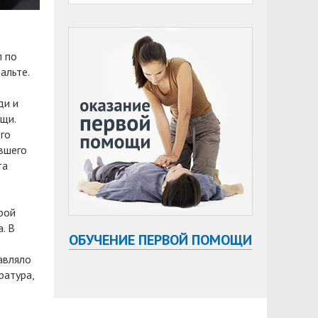
л по
фальте.
ди и
щи.
го
вшего
та
рой
. В
ОБУЧЕНИЕ ПЕРВОЙ ПОМОЩИ
авляло
ратура,