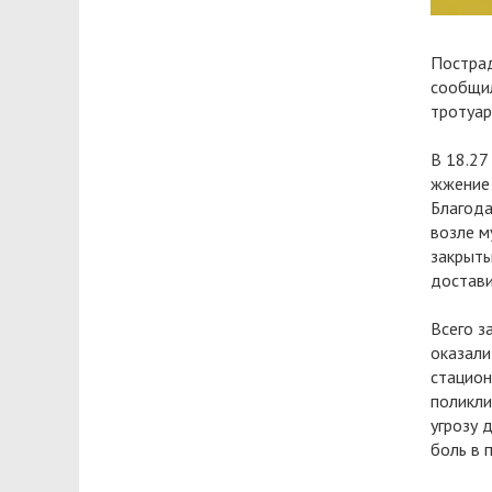
Пострад
сообщил
тротуар
В 18.27
жжение 
Благода
возле м
закрыты
достави
Всего з
оказали
стацион
поликли
угрозу 
боль в п