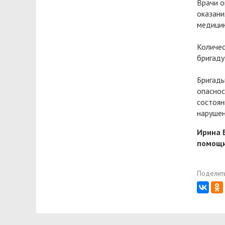
Врачи о
оказани
медицин
Количес
бригаду
Бригады
опаснос
состоян
нарушен
Ирина 
помощ
Поделить