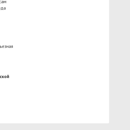
сам
зда
ьезная
ской