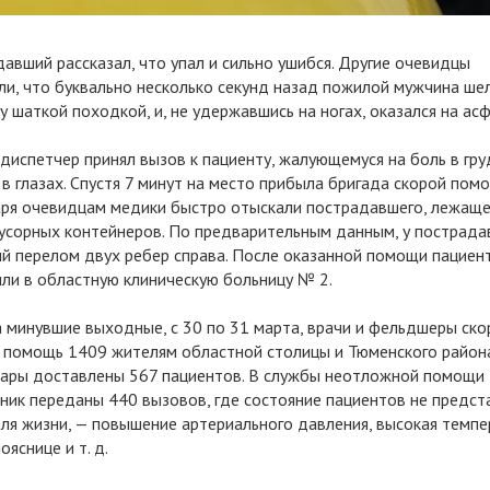
авший рассказал, что упал и сильно ушибся. Другие очевидцы
и, что буквально несколько секунд назад пожилой мужчина ше
у шаткой походкой, и, не удержавшись на ногах, оказался на ас
 диспетчер принял вызов к пациенту, жалующемуся на боль в гру
в глазах. Спустя 7 минут на место прибыла бригада скорой помо
ря очевидцам медики быстро отыскали пострадавшего, лежаще
усорных контейнеров. По предварительным данным, у пострада
й перелом двух ребер справа. После оказанной помощи пациен
ли в областную клиническую больницу № 2.
а минувшие выходные, с 30 по 31 марта, врачи и фельдшеры ско
 помощь 1409 жителям областной столицы и Тюменского района
ары доставлены 567 пациентов. В службы неотложной помощи
ник переданы 440 вызовов, где состояние пациентов не предст
для жизни, — повышение артериального давления, высокая темпе
ояснице и т. д.