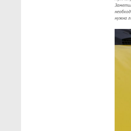
Заметил
необход
нужна л