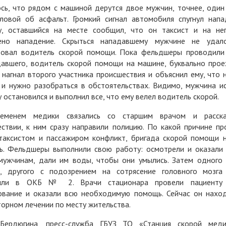
сь, что рядом с машиной дерутся двое мужчин, точнее, один
ловой об асфальт. Громкий сигнал автомобиля спугнул напа
у, оставшийся на месте сообщил, что он таксист и на не
ено нападение. Скрыться нападавшему мужчине не удало
довал водитель скорой помощи. Пока фельдшеры проводили
авшего, водитель скорой помощи на машине, буквально прое
 нагнал второго участника происшествия и объяснил ему, что 
 и нужно разобраться в обстоятельствах. Видимо, мужчина ис
 остановился и выполнил все, что ему велел водитель скорой.
еменем медики связались со старшим врачом и расск
ствии, к ним сразу направили полицию. По какой причине п
таксистом и пассажиром конфликт, бригада скорой помощи н
ть. Фельдшеры выполнили свою работу: осмотрели и оказали
мужчинам, дали им воды, чтобы они умылись. Затем одного 
я, другого с подозрением на сотрясение головного мозга
или в ОКБ № 2. Врачи стационара провели пациенту
ование и оказали всю необходимую помощь. Сейчас он наход
орном лечении по месту жительства.
Бердюгина, пресс-служба ГБУЗ ТО «Станция скорой меди