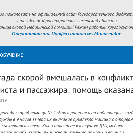
ро пожаловать на официальный сайт Государственного бюджет
учреждения здравоохранения Тюменской области
анция скорой медицинской помощи»! Режим работы: круглосуточ
Оперативность. Профессионализм. Милосердие
ОБУЧЕНИЕ
гада скорой вмешалась в конфлик
систа и пассажира: помощь оказан
2019
бригада скорой помощи № 126 возвращалась на подстанцию, когд
ружбы в 9 часов вечера их внимание привлекла машина с оторва
, съехавшая в кювет. Как и полагается в случаях ДТП, медики
ились, чтобы выяснить, нужна ли кому-то помощь и есть ли