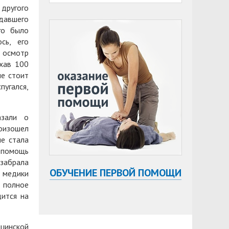
 другого
давшего
го было
сь, его
 осмотр
хав 100
не стоит
пугался,
азали о
роизошел
е стала
 помощь
забрала
ОБУЧЕНИЕ ПЕРВОЙ ПОМОЩИ
 медики
 полное
ится на
цинской