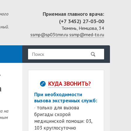
Приемная главного врача:
ного
(+7 3452) 27-03-00
ный.
Тюмень, Немцова, 34
ssmp@sp03tmn.ru
ssmp@med-to.ru
т
КУДА ЗВОНИТЬ?
а
При необходимости
вызова экстренных служб:
· только для вызова
а на
бригады скорой
нным
медицинской помощи: 03,
103 круглосуточно