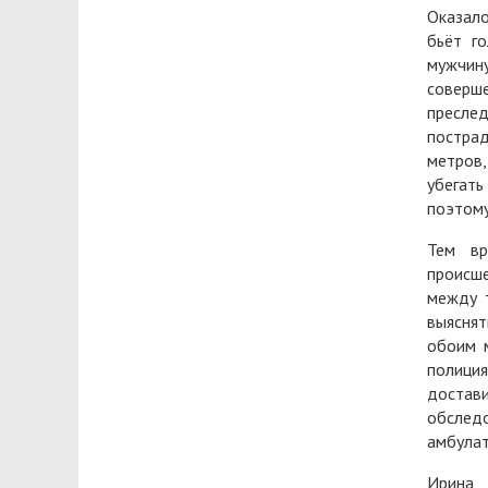
Оказало
бьёт го
мужчин
соверш
пресле
пострад
метров,
убегать
поэтому
Тем вр
происше
между 
выясня
обоим 
полици
достав
обслед
амбулат
Ирина 