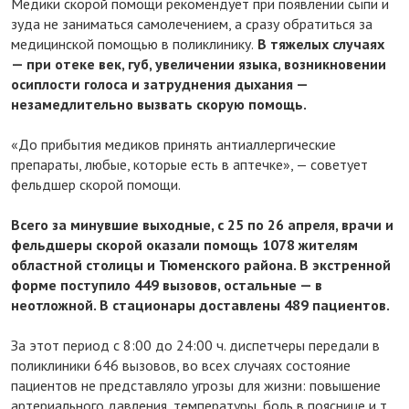
Медики скорой помощи рекомендует при появлении сыпи и
зуда не заниматься самолечением, а сразу обратиться за
медицинской помощью в поликлинику.
В тяжелых случаях
— при отеке век, губ, увеличении языка, возникновении
осиплости голоса и затруднения дыхания —
незамедлительно вызвать скорую помощь.
«До прибытия медиков принять антиаллергические
препараты, любые, которые есть в аптечке», — советует
фельдшер скорой помощи.
Всего за минувшие выходные, с 25 по 26 апреля, врачи и
фельдшеры скорой оказали помощь 1078 жителям
областной столицы и Тюменского района. В экстренной
форме поступило 449 вызовов, остальные — в
неотложной. В стационары доставлены 489 пациентов.
За этот период с 8:00 до 24:00 ч. диспетчеры передали в
поликлиники 646 вызовов, во всех случаях состояние
пациентов не представляло угрозы для жизни: повышение
артериального давления, температуры, боль в пояснице и т.