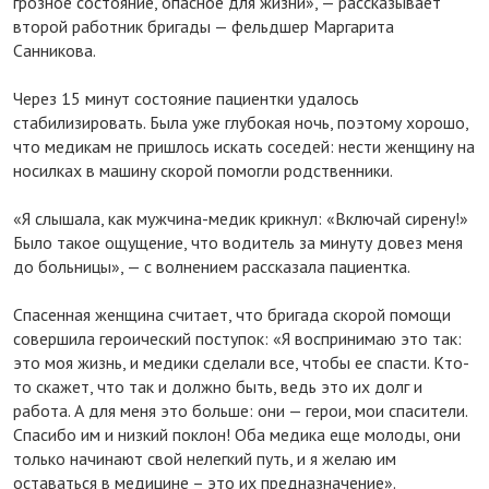
грозное состояние, опасное для жизни», — рассказывает
второй работник бригады — фельдшер Маргарита
Санникова.
⠀
Через 15 минут состояние пациентки удалось
стабилизировать. Была уже глубокая ночь, поэтому хорошо,
что медикам не пришлось искать соседей: нести женщину на
носилках в машину скорой помогли родственники.
⠀
«Я слышала, как мужчина-медик крикнул: «Включай сирену!»
Было такое ощущение, что водитель за минуту довез меня
до больницы», — с волнением рассказала пациентка.
⠀
Спасенная женщина считает, что бригада скорой помощи
совершила героический поступок: «Я воспринимаю это так:
это моя жизнь, и медики сделали все, чтобы ее спасти. Кто-
то скажет, что так и должно быть, ведь это их долг и
работа. А для меня это больше: они — герои, мои спасители.
Спасибо им и низкий поклон! Оба медика еще молоды, они
только начинают свой нелегкий путь, и я желаю им
оставаться в медицине – это их предназначение».