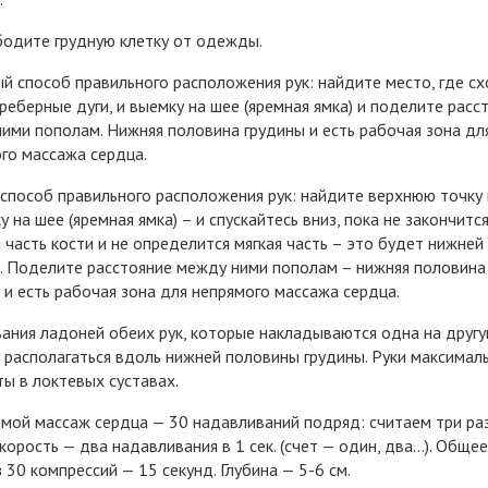
бодите грудную клетку от одежды.
ый способ правильного расположения рук: найдите место, где с
реберные дуги, и выемку на шее (яремная ямка) и поделите расс
ими пополам. Нижняя половина грудины и есть рабочая зона дл
го массажа сердца.
способ правильного расположения рук: найдите верхнюю точку
у на шее (яремная ямка) – и спускайтесь вниз, пока не закончитс
 часть кости и не определится мягкая часть – это будет нижней
. Поделите расстояние между ними пополам – нижняя половина
 и есть рабочая зона для непрямого массажа сердца.
вания ладоней обеих рук, которые накладываются одна на другу
располагаться вдоль нижней половины грудины. Руки максимал
ты в локтевых суставах.
ямой массаж сердца — 30 надавливаний подряд: считаем три раз
скорость — два надавливания в 1 сек. (счет — один, два…). Обще
з 30 компрессий — 15 секунд. Глубина — 5-6 см.