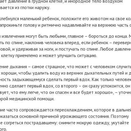
ает давление в грудной клетке, и инородное тело воздухом
вается из глотки наружу.
хлебнулся маленький ребенок, положите его животом на свое ко
запрокиньте голову и ритмично надавливайте на верхнюю часть 
извлечения могут быть любыми, главное – бороться до конца.
ть по спине, наклонив человека вперед, если ребенок – перевер
ловой, и удерживая за ноги, и постучать по спине. Любое давлен
 клетку приемлемо и может улучшить ситуацию.
ние дыхания – самое страшное, что может с человеком случить
хороши, чтобы удалить воду из верхних дыхательных путей и 
ость задыхающемуся сделать первый вдох. Как только челове
нно сделает первый вдох, со второго – он сразу успокоится, он
вует, что ему легче, что он спасен и все будет хорошо», – уточн
орой медицинской помощи.
ие часто сопровождается переохлаждением, которое в дальн
казаться основной причиной угрожающего состояния. Поэтому
е согреться пострадавшему: снимите мокрую одежду, укутайте
ого.