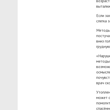
возраст
выталки
Если за
слегка 
Методы 
постуча
вниз го
грудную
«Наруше
методы 
возможн
осмысле
почувст
врач ск
Утоплен
может о
помогит
спасённ