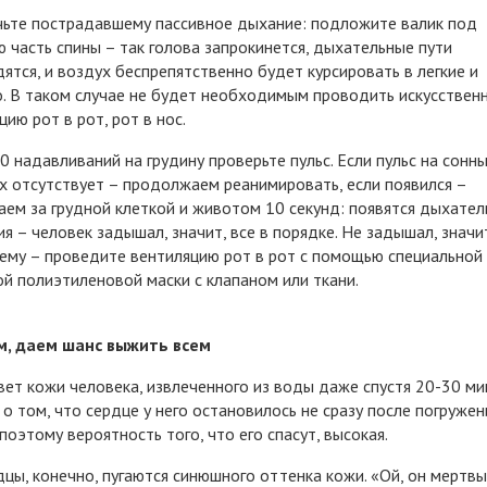
ьте пострадавшему пассивное дыхание: подложите валик под
 часть спины – так голова запрокинется, дыхательные пути
ятся, и воздух беспрепятственно будет курсировать в легкие и
. В таком случае не будет необходимым проводить искусствен
цию рот в рот, рот в нос.
0 надавливаний на грудину проверьте пульс. Если пульс на сонн
х отсутствует – продолжаем реанимировать, если появился –
ем за грудной клеткой и животом 10 секунд: появятся дыхате
я – человек задышал, значит, все в порядке. Не задышал, значи
ему – проведите вентиляцию рот в рот с помощью специальной
й полиэтиленовой маски с клапаном или ткани.
м, даем шанс выжить всем
вет кожи человека, извлеченного из воды даже спустя 20-30 ми
 о том, что сердце у него остановилось не сразу после погружен
 поэтому вероятность того, что его спасут, высокая.
цы, конечно, пугаются синюшного оттенка кожи. «Ой, он мертвый