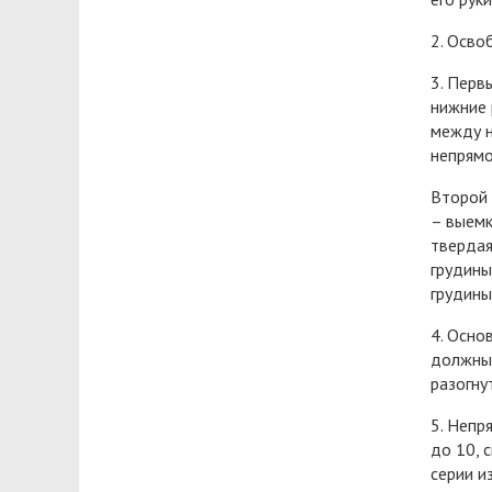
2. Осво
3. Перв
нижние 
между н
непрямо
Второй 
– выемк
твердая
грудины
грудины
4. Осно
должны 
разогну
5. Непр
до 10, 
серии и