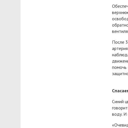
Обеспеч
верхнюю
освобод
обратно
вентиля
После 3
артерия
наблюда
движени
помочь 
защитно
Спасае
Синий ц
говорит
воду. И
«Очевид