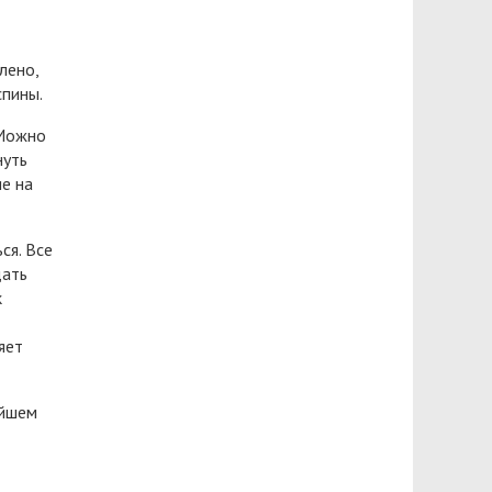
лено,
спины.
 Можно
нуть
ие на
ся. Все
дать
к
яет
ейшем