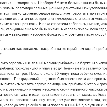
спасти», — говорят они. Наоборот! У него большие шансы быть 
ть живым благодаря реанимационным действиям. При утоплени
иться только дыхание, сердце продолжает работать, при этом 
да еще достаточно, со временем кислорода становится меньше
 и меняется цвет кожи. И пока спасатели собрались, ныряли, иск
ли, утонувший еще мог быть живым. А человек живой, пока серд
ется – выполняет насосную функцию», — объясняет врач скорой
.
ассказал, как однажды спас ребенка, который под водой проб
т.
лько взрослых и 8-летний мальчик рыбачили на барже. И в како
ребенок поскользнулся и упал в воду. Течением его затянуло по
зацепился за трос. Прошло около 20 минут, пока ребенка смогли
рхность. Пострадавший не дышал, был синего цвета до черноты.
ы пытались оказать первую помощь. Мы прибыли быстро и сраз
или к реанимации и через несколько серий непрямого массажа с
а появился пульс, и еще через какое-то время он задышал. Глаза
ы его на носилках в машину несли, там уже все мокрое сняли, со
, которую отец с себя снял. И повезли в ОКБ № 2, в пути он с н