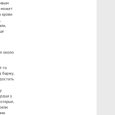
живым
и может
в крови
,
али,
це
ыл около
й-то
д баржу,
 достать
у
ердца у
 открыл,
грели
ами