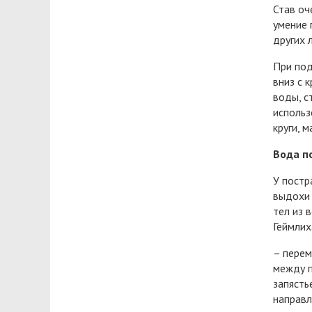
Став оч
умение 
других 
При под
вниз с к
воды, с
использ
круги, м
Вода п
У постр
выдохи 
тел из 
Геймлих
– перем
между п
запясть
направл