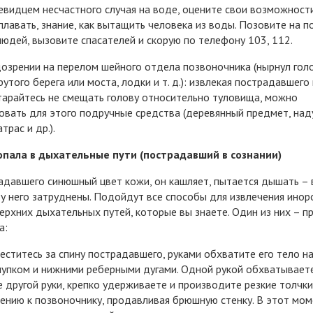
евидцем несчастного случая на воде, оцените свои возможност
плавать, знание, как вытащить человека из воды. Позовите на 
людей, вызовите спасателей и скорую по телефону 103, 112.
озрении на перелом шейного отдела позвоночника (нырнул гол
рутого берега или моста, лодки и т. д.): извлекая пострадавшего 
тарайтесь не смещать голову относительно туловища, можно
овать для этого подручные средства (деревянный предмет, на
атрас и др.).
опала в дыхательные пути (пострадавший в сознании)
адавшего синюшный цвет кожи, он кашляет, пытается дышать – 
у него затруднены. Подойдут все способы для извлечения ино
верхних дыхательных путей, которые вы знаете. Один из них – п
а:
еститесь за спину пострадавшего, руками обхватите его тело н
упком и нижними реберными дугами. Одной рукой обхватывает
е другой руки, крепко удерживаете и производите резкие толчки
ению к позвоночнику, продавливая брюшную стенку. В этот мо