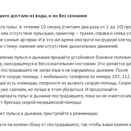
его достали из воды, и он без сознания
те пульс: в течение 10 секунд (считаем два раза от 1 до 10) пр
 или отсутствие пульсации, ориентир – трахея, справа и слева о
е сонные артерии. И в это же время смотрите на грудную клетку
 стенку: наличие или отсутствие дыхательных движений.
аличии пульса и дыхания придайте устойчивое боковое положе
у, находящемуся в бессознательном состоянии. Это делается дл
 пострадавшего не запал язык и не нарушилось дыхание. После
те скорую помощь: с мобильного телефона по номеру 103, 112.
щё есть очевидцы, попросите их вызвать скорую помощь. Скорее
 уже сделали, но лучше в этом убедиться. И продолжайте
ировать пульс и дыхание пострадавшего, пока он не очнется ил
т бригада скорой медицинской помощи.
нет пульса и дыхания,­ приступайте к реанимации:
ньте на колени сбоку от пострадавшего, так чтобы ваши колени 
.