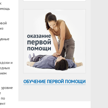
и:
помощь
овой
из
дувные
вдохи и
родных
рием
ОБУЧЕНИЕ ПЕРВОЙ ПОМОЩИ
а уровне
е
 по
мент