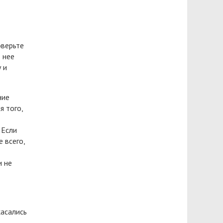
оверьте
т нее
 и
ние
я того,
 Если
 всего,
и не
касались