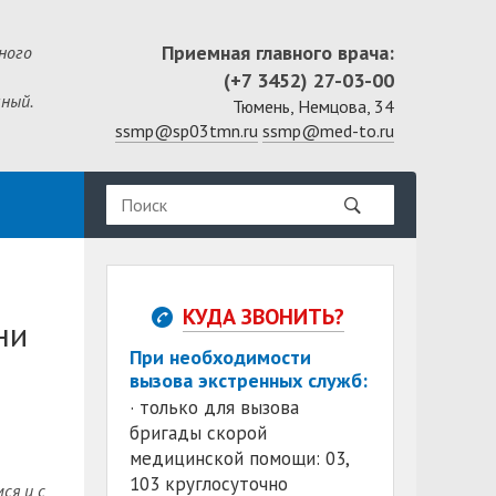
Приемная главного врача:
ного
(+7 3452) 27-03-00
ный.
Тюмень, Немцова, 34
ssmp@sp03tmn.ru
ssmp@med-to.ru
КУДА ЗВОНИТЬ?
ни
При необходимости
вызова экстренных служб:
· только для вызова
бригады скорой
медицинской помощи: 03,
103 круглосуточно
ся и с