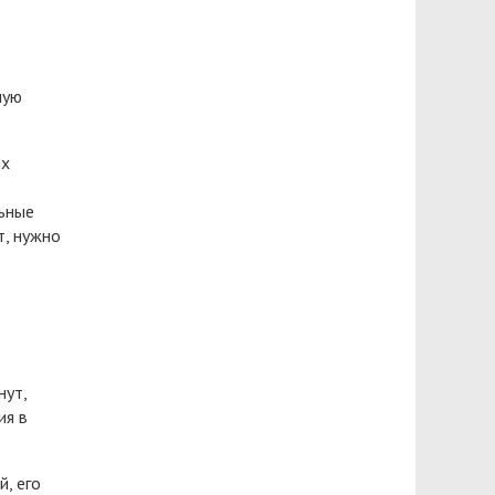
ную
ых
льные
т, нужно
нут,
ия в
, его