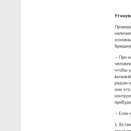
Утонувш
Проверь
наличие
основны
брюшную
– При н
человек
чтобы у
вызывай
рядом е
они это
контрол
прибуде
– Если 
1. Вста
его руки