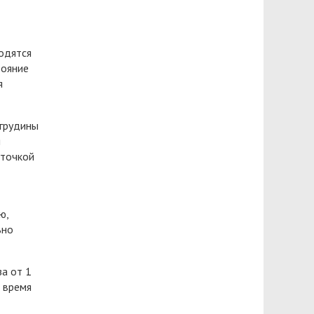
ходятся
тояние
я
 грудины
я
 точкой
ю,
ьно
а от 1
е время