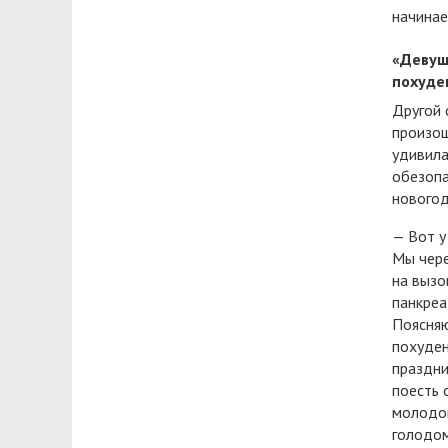
начинае
«Девуш
похуде
Другой 
произош
удивила
обезопа
новогод
— Вот у
Мы чере
на вызо
панкреа
Поясняю
похуден
праздни
поесть 
молодой
голодом