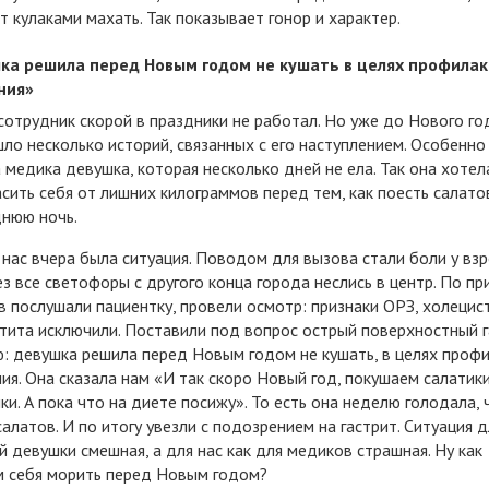
т кулаками махать. Так показывает гонор и характер.
ка решила перед Новым годом не кушать в целях профила
ния»
сотрудник скорой в праздники не работал. Но уже до Нового го
ло несколько историй, связанных с его наступлением. Особенно
 медика девушка, которая несколько дней не ела. Так она хотел
сить себя от лишних килограммов перед тем, как поесть салато
нюю ночь.
 нас вчера была ситуация. Поводом для вызова стали боли у взр
з все светофоры с другого конца города неслись в центр. По п
в послушали пациентку, провели осмотр: признаки ОРЗ, холецис
тита исключили. Поставили под вопрос острый поверхностный г
: девушка решила перед Новым годом не кушать, в целях проф
ия. Она сказала нам «И так скоро Новый год, покушаем салатики
ки. А пока что на диете посижу». То есть она неделю голодала,
салатов. И по итогу увезли с подозрением на гастрит. Ситуация д
 девушки смешная, а для нас как для медиков страшная. Ну как
 себя морить перед Новым годом?