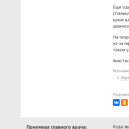
Еще оди
Отвлекл
кухне в
диагноз
На скор
из-за г
током у
Анастас
Источник
http
Поделить
Приемная главного врача:
Куда зв