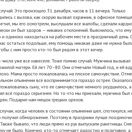
лучай. Это произошло 31 декабря, часов в 11 вечера. Только
ились с вызова, как скорую вызвал охранник, в офисное помеще
ретил, мы его осмотрели, выслушали все жалобы, сделали карди
ески он был здоров — никаких отклонений. Выяснилось, что ем
 и одиноко находиться на рабочем месте в праздничный день. 
нас остаться подольше, ему помощь никакая даже не нужна был
тобы с ним просто кто-то был рядом в этот вечер.
 числа уже все навеселе. Тоже помню случай. Мужчина вызывал
ожилой матери. Ей лет 70–80. Они отмечали Новый год, и ей вд
лохо. Мама просто пожаловалась на плохое самочувствие. Отме
ольном опьянении всё воспринимается гораздо острее. Оказалос
пожаловалась сыну, что ее самочувствие немного ухудшилось, а
ял всё гораздо серьезнее. Но то что мы приехали, мужчина был 
рен. Подарил нам мешок грецких орехов.
случаи, когда человек в состоянии опьянения шел, споткнулся, не
и получил обморожение. Поэтому в праздники лучше поодиночк
 Также бывало, что люди прямо из рук выпускали ракетницы. Сме
ну не было. Конечно, кто-то отмечает радостно и позитивно, а