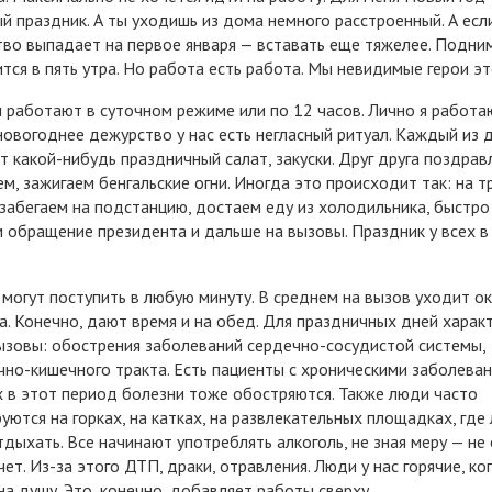
й праздник. А ты уходишь из дома немного расстроенный. А есл
во выпадает на первое января — вставать еще тяжелее. Подни
тся в пять утра. Но работа есть работа. Мы невидимые герои эт
 работают в суточном режиме или по 12 часов. Лично я работаю
 новогоднее дежурство у нас есть негласный ритуал. Каждый из 
т какой-нибудь праздничный салат, закуски. Друг друга поздрав
м, зажигаем бенгальские огни. Иногда это происходит так: на т
забегаем на подстанцию, достаем еду из холодильника, быстро
 обращение президента и дальше на вызовы. Праздник у всех в
могут поступить в любую минуту. В среднем на вызов уходит о
а. Конечно, дают время и на обед. Для праздничных дней харак
ызовы: обострения заболеваний сердечно-сосудистой системы,
но-кишечного тракта. Есть пациенты с хроническими заболеван
 в этот период болезни тоже обостряются. Также люди часто
уются на горках, на катках, на развлекательных площадках, где
тдыхать. Все начинают употреблять алкоголь, не зная меру — н
чет. Из-за этого ДТП, драки, отравления. Люди у нас горячие, ко
на душу. Это, конечно, добавляет работы сверху.