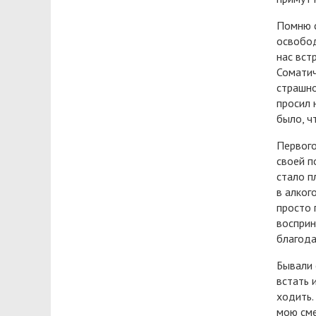
Помню с
освобод
нас вст
Соматич
страшно
просил 
было, ч
Первого
своей п
стало п
в алког
просто 
восприн
благода
Бывали 
встать 
ходить.
мою сме