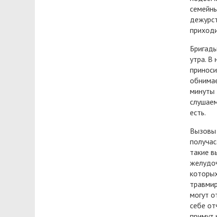
семейны
дежурст
приходи
Бригады
утра. В
приноси
обнимае
минуты 
слушаем
есть.
Вызовы 
получас
такие в
желудоч
которых
травмир
могут о
себе от
примут 