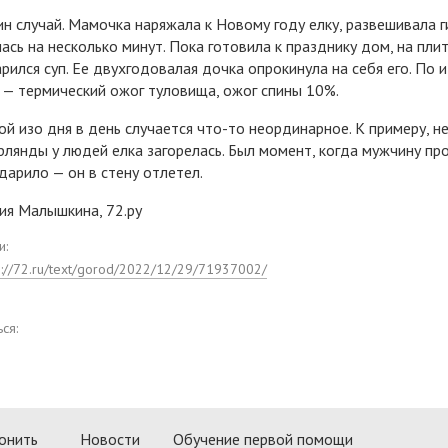
н случай. Мамочка наряжала к Новому году елку, развешивала г
ась на несколько минут. Пока готовила к празднику дом, на плит
арился суп. Ее двухгодовалая дочка опрокинула на себя его. По и
 — термический ожог туловища, ожог спины 10%.
ой изо дня в день случается что-то неординарное. К примеру, н
ирлянды у людей елка загорелась. Был момент, когда мужчину пр
дарило — он в стену отлетел.
ия Малышкина, 72.ру
и:
s://72.ru/text/gorod/2022/12/29/71937002/
ся:
онить
Новости
Обучение первой помощи