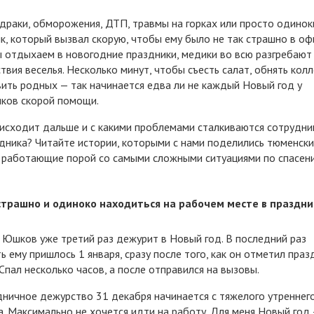
драки, обморожения, ДТП, травмы на горках или просто одинок
к, который вызвал скорую, чтобы ему было не так страшно в оф
 отдыхаем в новогодние праздники, медики во всю разгребают
твия веселья. Несколько минут, чтобы съесть салат, обнять колл
ить родных — так начинается едва ли не каждый Новый год у
ков скорой помощи.
исходит дальше и с какими проблемами сталкиваются сотрудни
дника? Читайте истории, которыми с нами поделились тюменск
 работающие порой со самыми сложными ситуациями по спасен
страшно и одиноко находиться на рабочем месте в праздн
 Юшков уже третий раз дежурит в Новый год. В последний раз
ь ему пришлось 1 января, сразу после того, как он отметил праз
 Спал несколько часов, а после отправился на вызовы.
ничное дежурство 31 декабря начинается с тяжелого утреннег
. Максимально не хочется идти на работу. Для меня Новый год