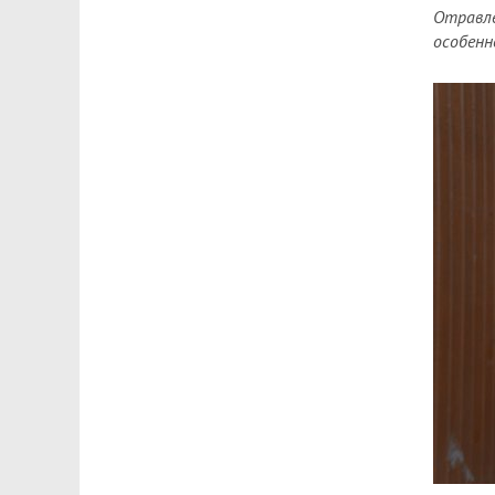
Отравле
особенн