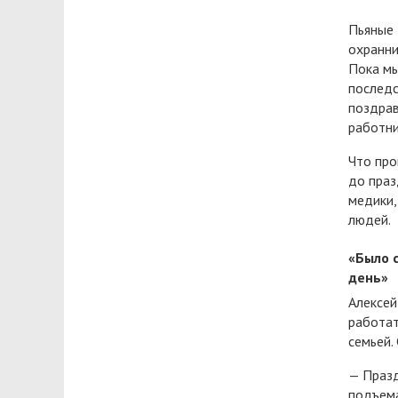
Пьяные 
охранни
Пока мы
последс
поздрав
работни
Что про
до праз
медики,
людей.
«Было 
день»
Алексей
работат
семьей.
— Празд
подъема