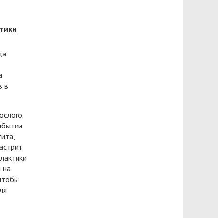
ктики
да
а
в в
ослого.
рибытии
тита,
астрит.
илактики
 на
 чтобы
ля