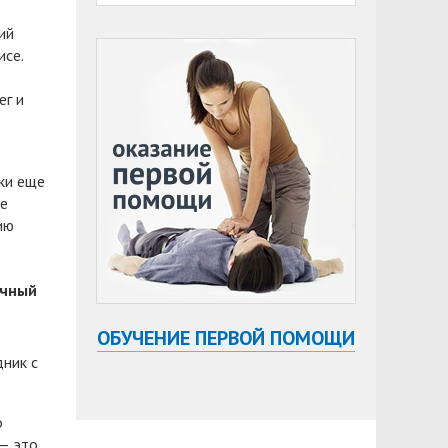
ий
исе.
ег и
ки еще
ие
ию
ичный
ОБУЧЕНИЕ ПЕРВОЙ ПОМОЩИ
дник с
о
 — это