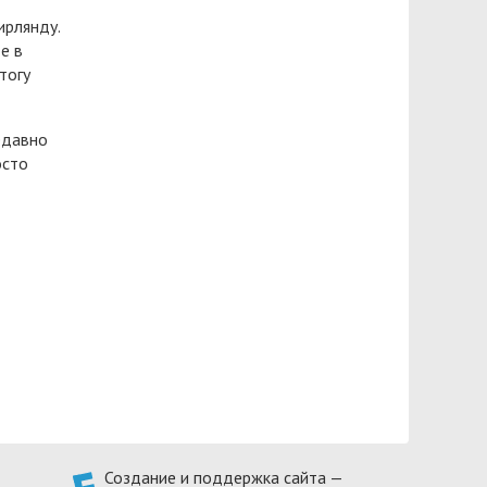
ирлянду.
е в
тогу
едавно
осто
Создание и поддержка сайта —