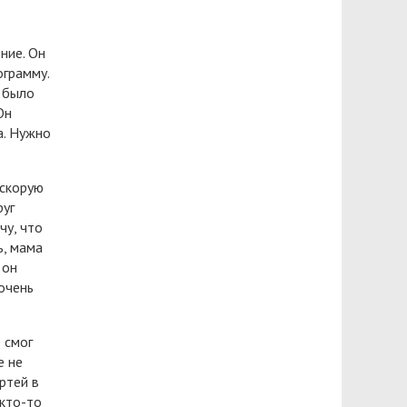
ние. Он
ограмму.
у было
Он
а. Нужно
 скорую
руг
чу, что
ь, мама
 он
очень
 смог
е не
ртей в
 кто-то