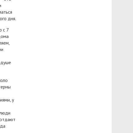
и
маться
ого дня.
 с 7
дома
ляем,
ри
 душе
коло
терны
иями, у
 люди
е отдают
гда