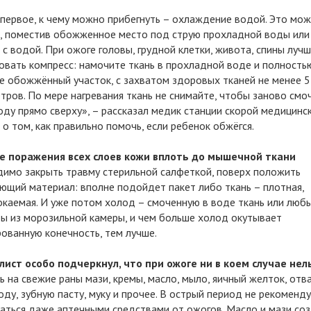
первое, к чему можно прибегнуть – охлаждение водой. Это мо
, поместив обожженное место под струю прохладной воды или
 с водой. При ожоге головы, грудной клетки, живота, спины луч
овать компресс: намочите ткань в прохладной воде и полность
е обожжённый участок, с захватом здоровых тканей не менее 5
тров. По мере нагревания ткань не снимайте, чтобы заново смоч
оду прямо сверху», – рассказал медик станции скорой медицинс
о том, как правильно помочь, если ребенок обжёгся.
ае поражения всех слоев кожи вплоть до мышечной ткани
имо закрыть травму стерильной салфеткой, поверх положить
ющий материал: вполне подойдет пакет либо ткань – плотная,
каемая. И уже потом холод – смоченную в воде ткань или люб
ы из морозильной камеры, и чем больше холод окутывает
ованную конечность, тем лучше.
ист особо подчеркнул, что при ожоге ни в коем случае нель
ь на свежие раны мази, кремы, масло, мыло, яичный желток, отва
соду, зубную пасту, муку и прочее. В острый период не рекоменд
аться даже аптечными средствами от ожогов. Масло и мази со