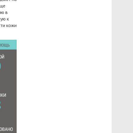
еще
ию в
шую к
сти кожи