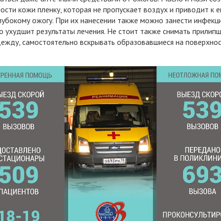
ости кожи пленку, которая не пропускает воздух и приводит к 
лубокому ожогу. При их нанесении также можно занести инфекц
то ухудшит результаты лечения. Не стоит также снимать прилип
ежду, самостоятельно вскрывать образовавшиеся на поверхно