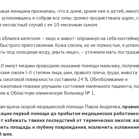
вая женщина призналась, что в доме, кроме нее и детей, никого
 успокоившись и собрав все силы, громко продиктовала адрес, 
я несчастный случай с ее 10-месячным сыном.
облился кипятком – лицо и живот: опрокинул на себя контейнер
быстрого приготовления. Кожа слезла, но не полностью, я успел
ть под холодную воду, умыть лицо», – уточнила мать пострада
.
10 минут медики проводили оказание помощи мальчику, получи
ские ожоги I-II степени лица, шеи, правого плеча, груди, живота
 ожоговой поверхности составила 24 %. Обезболивание и
ожоговые повязки улучшили состояние маленького пациента, по
ли в Областную клиническую больницу № 1.
ам врача скорой медицинской помощи Павла Андреева,
правил
зация первой помощи до прибытия медицинских работнико
т избежать тяжких последствий от термических ожогов: в
ить площадь и глубину повреждения, исключить осложнени
й шок.