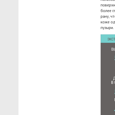
поверхн
более г
рану, ч
коже од
пузыри.