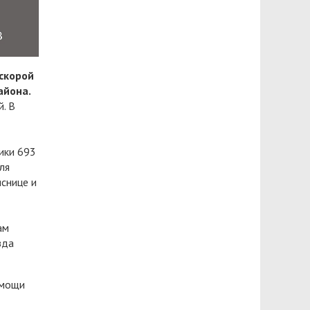
 скорой
айона.
. В
ики 693
ля
яснице и
ам
зда
омощи