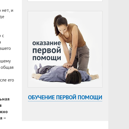
 нет, и
где
 с
а
вшего
вшему
: общая
сле его
ОБУЧЕНИЕ ПЕРВОЙ ПОМОЩИ
ьная
в
ажно
я –