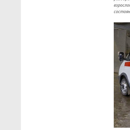
взросло
состоян