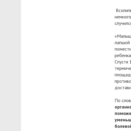
Всхлипы
немного
случилс
«Малыш 
лапшой 
помести
ребенка
Спустя 
термиче
площадь
противо
достави
По слов
органи
поможе
уменьш
болево