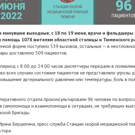
за минувшие выходные, с 18 по 19 июня, врачи и фельдшеры
и помощь 1078 жителям областной столицы и Тюменского р
енной форме поступило 539 вызовов, остальные — в неотложной
ары доставлено 509 пациентов.
 период с 8:00 до 24:00 часов диспетчеры передали в поликлин
 во всех случаях состояние пациентов не представляло угрозы д
повышение артериального давления или температуры, боль в по
перативного отдела проконсультировали 96 человек по вопрос
я самопомощи и взаимопомощи в ситуациях, не требующих вые
ской бригады.
Ирина Бердюгина, пресс-служба Станции скорой медицинской п
втора