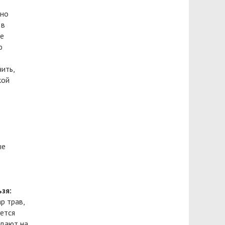
жно
 в
ше
ю
ить,
кой
ые
зя:
р трав,
уется
здают на