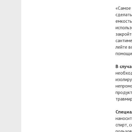
«Самое 
сделать
емкость
использ
закройт
сантиме
лейте в
помощи 
В случ
необход
изолиру
непромо
продукт
травмир
Специал
наносит
спирт, 
пользов