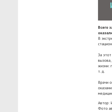
Всего 
оказал
В экстр
стацион
За этот
вызова,
жизни: 
т. д.
Врачи о
оказани
медицин
Автор: 
Фото а