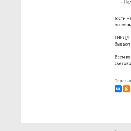
Нал
Гости м
основам
ГИБДД с
бывают,
Всем юн
светов
Поделить