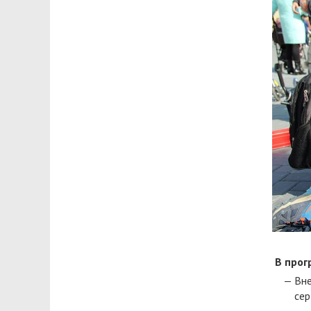
В прог
Вне
сер