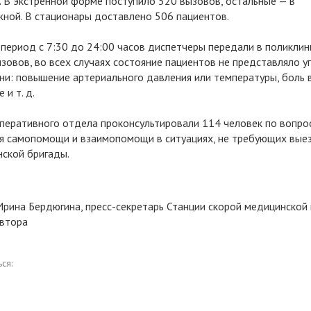
.
В экстренной форме поступило 520 вызовов, остальные — в
ной. В стационары доставлено 506 пациентов.
 период с 7:30 до 24:00 часов диспетчеры передали в поликлин
зовов, во всех случаях состояние пациентов не представляло у
ни: повышение артериального давления или температуры, боль 
 и т. д.
перативного отдела проконсультировали 114 человек по вопро
я самопомощи и взаимопомощи в ситуациях, не требующих вые
ской бригады.
Ирина Бердюгина, пресс-секретарь Станции скорой медицинско
втора
ся: