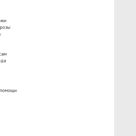
ики
грозы
в
сам
зда
й помощи