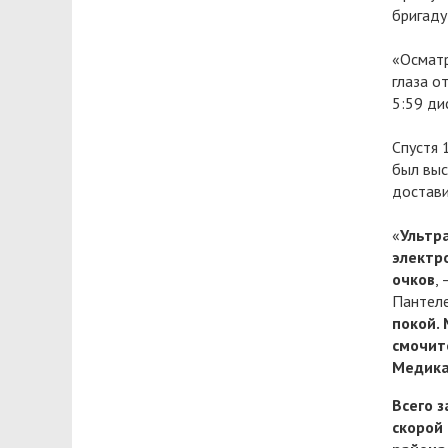
бригаду
«Осматр
глаза о
5:59 ди
Спустя 
был выс
достави
«
Ультр
электр
очков
,
Пантеле
покой.
смочит
Медика
Всего з
скорой