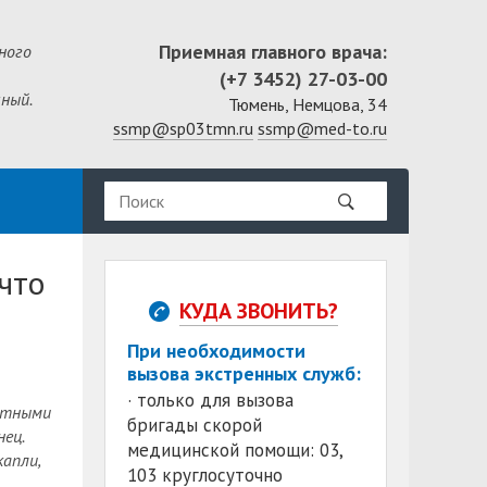
Приемная главного врача:
ного
(+7 3452) 27-03-00
ный.
Тюмень, Немцова, 34
ssmp@sp03tmn.ru
ssmp@med-to.ru
что
КУДА ЗВОНИТЬ?
При необходимости
вызова экстренных служб:
· только для вызова
иятными
бригады скорой
ец.
медицинской помощи: 03,
апли,
103 круглосуточно