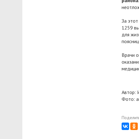
района
неотлож
За этот
1259 вы
для жиз
пояснице
Врачи о
оказани
медицин
Автор: 
Фото: а
Поделить