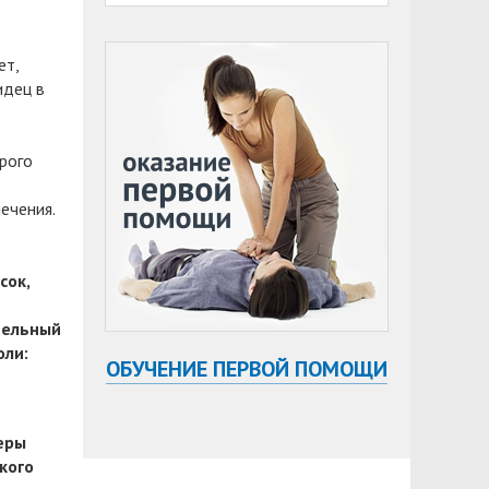
ет,
идец в
рого
ечения.
сок,
тельный
оли:
ОБУЧЕНИЕ ПЕРВОЙ ПОМОЩИ
еры
кого