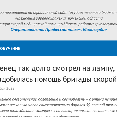
ро пожаловать на официальный сайт Государственного бюджет
учреждения здравоохранения Тюменской области
анция скорой медицинской помощи»! Режим работы: круглосуточ
Оперативность. Профессионализм. Милосердие
ОБУЧЕНИЕ
нец так долго смотрел на лампу, 
адобилась помощь бригады скорой
бря 2022
бильное слезотечение, ослепление и светобоязнь – с этими непр
ами несколько часов самостоятельно боролся 59-летний тюмен
ывал охлаждающие компрессы на глаза, закапывал специальные к
ды первой помощи не приносили облегчения.