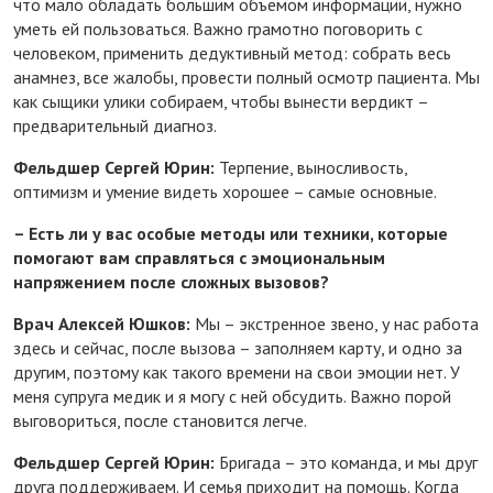
что мало обладать большим объемом информации, нужно
уметь ей пользоваться. Важно грамотно поговорить с
человеком, применить дедуктивный метод: собрать весь
анамнез, все жалобы, провести полный осмотр пациента. Мы
как сыщики улики собираем, чтобы вынести вердикт –
предварительный диагноз.
Фельдшер Сергей Юрин:
Терпение, выносливость,
оптимизм и умение видеть хорошее – самые основные.
– Есть ли у вас особые методы или техники, которые
помогают вам справляться с эмоциональным
напряжением после сложных вызовов?
Врач Алексей Юшков:
Мы – экстренное звено, у нас работа
здесь и сейчас, после вызова – заполняем карту, и одно за
другим, поэтому как такого времени на свои эмоции нет. У
меня супруга медик и я могу с ней обсудить. Важно порой
выговориться, после становится легче.
Фельдшер Сергей Юрин:
Бригада – это команда, и мы друг
друга поддерживаем. И семья приходит на помощь. Когда