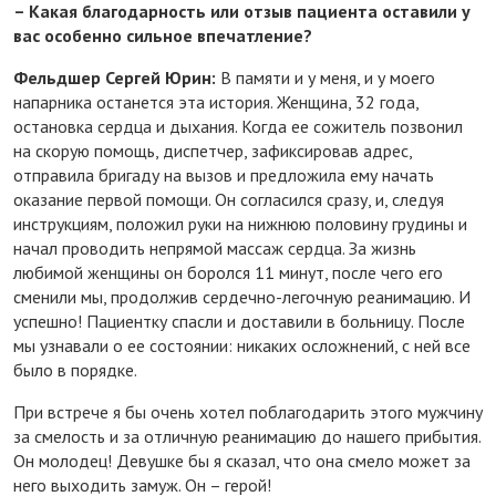
– Какая благодарность или отзыв пациента оставили у
вас особенно сильное впечатление?
Фельдшер Сергей Юрин:
В памяти и у меня, и у моего
напарника останется эта история. Женщина, 32 года,
остановка сердца и дыхания. Когда ее сожитель позвонил
на скорую помощь, диспетчер, зафиксировав адрес,
отправила бригаду на вызов и предложила ему начать
оказание первой помощи. Он согласился сразу, и, следуя
инструкциям, положил руки на нижнюю половину грудины и
начал проводить непрямой массаж сердца. За жизнь
любимой женщины он боролся 11 минут, после чего его
сменили мы, продолжив сердечно-легочную реанимацию. И
успешно! Пациентку спасли и доставили в больницу. После
мы узнавали о ее состоянии: никаких осложнений, с ней все
было в порядке.
При встрече я бы очень хотел поблагодарить этого мужчину
за смелость и за отличную реанимацию до нашего прибытия.
Он молодец! Девушке бы я сказал, что она смело может за
него выходить замуж. Он – герой!