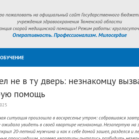
ро пожаловать на официальный сайт Государственного бюджет
учреждения здравоохранения Тюменской области
анция скорой медицинской помощи»! Режим работы: круглосуточ
Оперативность. Профессионализм. Милосердие
ОБУЧЕНИЕ
л не в ту дверь: незнакомцу вызв
рую помощь
2025
ая ситуация произошла в воскресенье утром: собравшаяся завт
е ожидала увидеть в своей квартире незнакомца. Незапертую на 
ткрыл 20-летний мужчина и как к себе домой зашел, разделся и ле
ные происшедшим, хозяева квартиры пытались разбудить незва