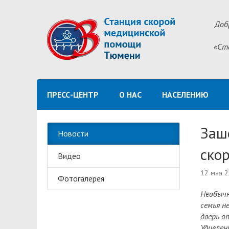
Доб
«Ст
ПРЕСС-ЦЕНТР
О НАС
НАСЕЛЕНИЮ
Заше
Новости
ско
Видео
12 мая 
Фотогалерея
Необычн
семья н
дверь о
Удивлен