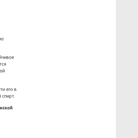
но
ойчивое
тся
ной
ти его в
 спирт.
нской