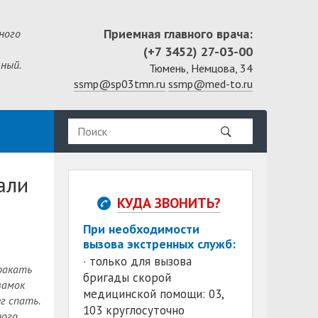
Приемная главного врача:
ного
(+7 3452) 27-03-00
ный.
Тюмень, Немцова, 34
ssmp@sp03tmn.ru
ssmp@med-to.ru
али
КУДА ЗВОНИТЬ?
При необходимости
вызова экстренных служб:
· только для вызова
ракать
бригады скорой
замок
медицинской помощи: 03,
г спать.
103 круглосуточно
ного