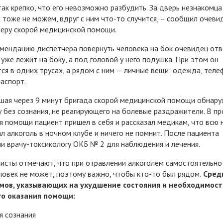
так крепко, что его невозможно разбудить. За дверь незнакомца
 тоже не можем, вдруг с ним что-то случится, – сообщил очеви
еру скорой медицинской помощи.
мендацию диспетчера повернуть человека на бок очевидец отв
 уже лежит на боку, а под головой у него подушка. При этом он
ся в одних трусах, а рядом с ним — личные вещи: одежда, теле
паспорт.
ая через 9 минут бригада скорой медицинской помощи обнар
 без сознания, не реагирующего на болевые раздражители. В пр
я помощи пациент пришел в себя и рассказал медикам, что всю 
л алкоголь в ночном клубе и ничего не помнит. После пациента
и врачу-токсикологу ОКБ № 2 для наблюдения и лечения.
исты отмечают, что при отравлении алкоголем самостоятельно
ловек не может, поэтому важно, чтобы кто-то был рядом.
Сред
мов, указывающих на ухудшение состояния и необходимост
го оказания помощи:
я сознания