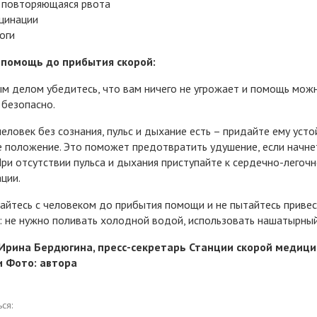
 повторяющаяся рвота
цинации
оги
 помощь до прибытия скорой:
м делом убедитесь, что вам ничего не угрожает и помощь мож
 безопасно.
человек без сознания, пульс и дыхание есть – придайте ему уст
 положение. Это поможет предотвратить удушение, если начне
При отсутствии пульса и дыхания приступайте к сердечно-легоч
ции.
айтесь с человеком до прибытия помощи и не пытайтесь привес
: не нужно поливать холодной водой, использовать нашатырный
 Ирина Бердюгина, пресс-секретарь Станции скорой медици
 Фото: автора
ся: