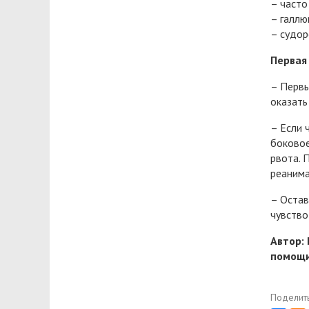
– часто
– галлю
– судор
Первая
– Первы
оказать
– Если 
боковое
рвота. 
реанима
– Остав
чувство
Автор:
помощи
Поделить