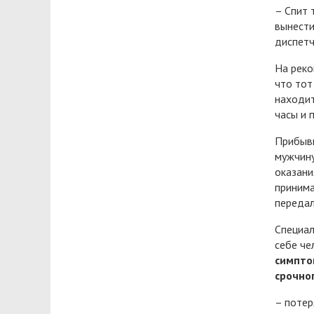
– Спит 
вынести
диспетч
На реко
что тот
находит
часы и 
Прибывш
мужчину
оказани
принима
передал
Специал
себе че
симпто
срочно
– потер