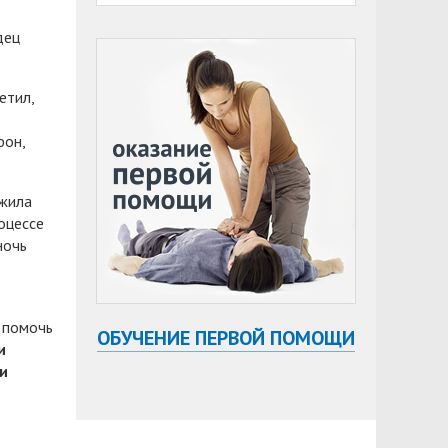
дец
етил,
фон,
ужила
оцессе
ночь
 помочь
ОБУЧЕНИЕ ПЕРВОЙ ПОМОЩИ
и
и