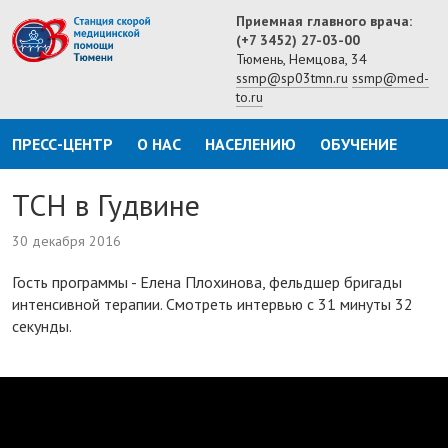
Приемная главного врача:
(+7 3452) 27-03-00
Тюмень, Немцова, 34
ssmp@sp03tmn.ru
ssmp@med-
to.ru
ПРЕСС-ЦЕНТР
О НАС
НАСЕЛЕНИЮ
ОБУЧЕНИЕ
ТСН в Гудвине
30 декабря 2016
Гость программы - Елена Плохинова, фельдшер бригады
интенсивной терапии. Смотреть интервью с 31 минуты 32
секунды.
ТСН в Гудвине TyumenTime