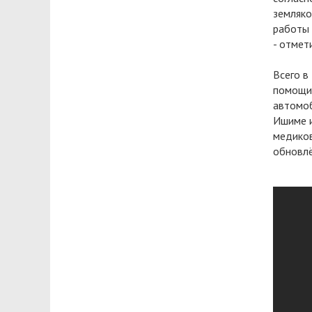
земляко
работы 
- отмет
Всего в
помощи.
автомоб
Ишиме и
медиков
обновлё
Автопар