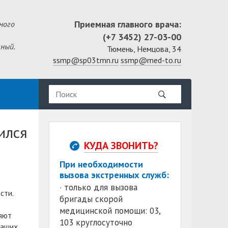
Приемная главного врача:
ного
(+7 3452) 27-03-00
ный.
Тюмень, Немцова, 34
ssmp@sp03tmn.ru
ssmp@med-to.ru
ился
КУДА ЗВОНИТЬ?
При необходимости
вызова экстренных служб:
· только для вызова
сти.
бригады скорой
медицинской помощи: 03,
яют
103 круглосуточно
наших