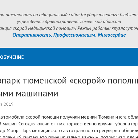
ро пожаловать на официальный сайт Государственного бюджет
учреждения здравоохранения Тюменской области
анция скорой медицинской помощи»! Режим работы: круглосуточ
Оперативность. Профессионализм. Милосердие
ОБУЧЕНИЕ
опарк тюменской «скорой» пополн
ыми машинами
та 2019
втомобили скорой помощи получили медики Тюмени и юга обла
8 машин. Сегодня ключи от них торжественно вручил губернатор
др Моор. Парк медицинского автотранспорта регулярно обновл
о плану. «Я считаю это принципиально важным, потому что для 