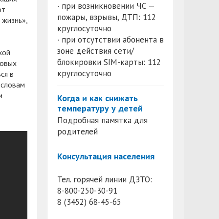
· при возникновении ЧС —
от
пожары, взрывы, ДТП: 112
 жизнь»,
круглосуточно
· при отсутствии абонента в
зоне действия сети/
кой
блокировки SIM-карты: 112
новых
круглосуточно
ся в
 словам
и
Когда и как снижать
температуру у детей
Подробная памятка для
родителей
Консультация населения
Тел. горячей линии ДЗТО:
8-800-250-30-91
8 (3452) 68-45-65