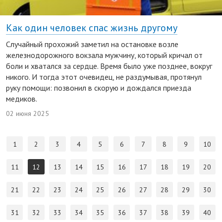
Как один человек спас жизнь другому
Случайный прохожий заметил на остановке возле
железнодорожного вокзала мужчину, который кричал от
боли и хватался за сердце. Время было уже позднее, вокруг
никого. И тогда этот очевидец, не раздумывая, протянул
руку помощи: позвонил в скорую и дождался приезда
медиков.
02 июня 2025
1
2
3
4
5
6
7
8
9
10
11
12
13
14
15
16
17
18
19
20
21
22
23
24
25
26
27
28
29
30
31
32
33
34
35
36
37
38
39
40