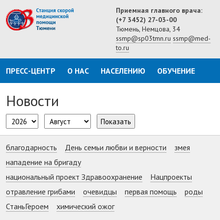
Приемная главного врача:
(+7 3452) 27-03-00
Тюмень, Немцова, 34
ssmp@sp03tmn.ru
ssmp@med-
to.ru
ПРЕСС-ЦЕНТР
О НАС
НАСЕЛЕНИЮ
ОБУЧЕНИЕ
Новости
Показать
благодарность
День семьи любви и верности
змея
нападение на бригаду
национальный проект Здравоохранение
Нацпроекты
отравление грибами
очевидцы
первая помощь
роды
СтаньГероем
химический ожог