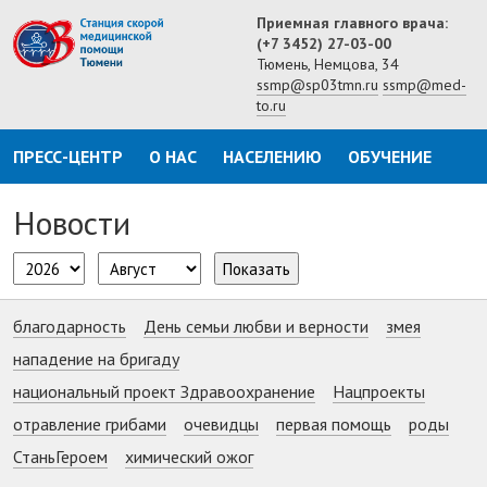
Приемная главного врача:
(+7 3452) 27-03-00
Тюмень, Немцова, 34
ssmp@sp03tmn.ru
ssmp@med-
to.ru
ПРЕСС-ЦЕНТР
О НАС
НАСЕЛЕНИЮ
ОБУЧЕНИЕ
Новости
Показать
благодарность
День семьи любви и верности
змея
нападение на бригаду
национальный проект Здравоохранение
Нацпроекты
отравление грибами
очевидцы
первая помощь
роды
СтаньГероем
химический ожог