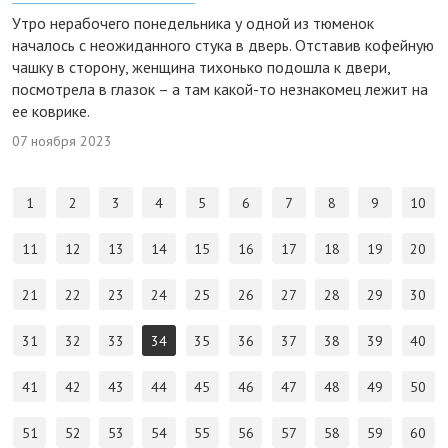
Утро нерабочего понедельника у одной из тюменок
началось с неожиданного стука в дверь. Отставив кофейную
чашку в сторону, женщина тихонько подошла к двери,
посмотрела в глазок – а там какой-то незнакомец лежит на
ее коврике.
07 ноября 2023
1
2
3
4
5
6
7
8
9
10
11
12
13
14
15
16
17
18
19
20
21
22
23
24
25
26
27
28
29
30
31
32
33
34
35
36
37
38
39
40
41
42
43
44
45
46
47
48
49
50
51
52
53
54
55
56
57
58
59
60