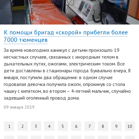
К помощи бригад «скорой» прибегли более
7000 тюменцев
За время новогодних каникул с детьми произошло 19
несчастных случаев, связанных с инородным телом в
дыхательных путях, ожогами, электрическим током. Все
дети доставлены в стационары города. Буквально вчера, 8
января, поступили два обращения: в одном случае
годовалая девочка получила ожоги, опрокинув со стола
чашку с кипятком, во втором – 4-летний мальчик, случайно
задевший оголенный провод дома.
09 января 2019
1
2
3
4
5
6
7
8
9
10