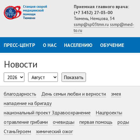
Приемная главного врача:
(+7 3452) 27-03-00
Тюмень, Немцова, 34
ssmp@sp03tmn.ru
ssmp@med-
to.ru
ПРЕСС-ЦЕНТР
О НАС
НАСЕЛЕНИЮ
ОБУЧЕНИЕ
Новости
Показать
благодарность
День семьи любви и верности
змея
нападение на бригаду
национальный проект Здравоохранение
Нацпроекты
отравление грибами
очевидцы
первая помощь
роды
СтаньГероем
химический ожог