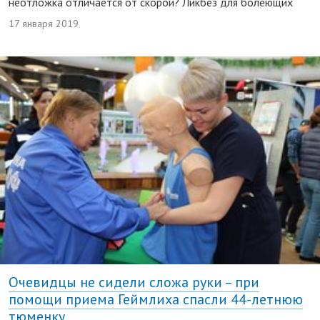
неотложка отличается от скорой? Ликбез для болеющих
17 января 2019
Очевидцы не сидели сложа руки – при
помощи приема Геймлиха спасли 44-летнюю
тюменку