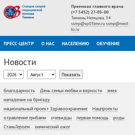
Приемная главного врача:
(+7 3452) 27-03-00
Тюмень, Немцова, 34
ssmp@sp03tmn.ru
ssmp@med-
to.ru
ПРЕСС-ЦЕНТР
О НАС
НАСЕЛЕНИЮ
ОБУЧЕНИЕ
Новости
Показать
благодарность
День семьи любви и верности
змея
нападение на бригаду
национальный проект Здравоохранение
Нацпроекты
отравление грибами
очевидцы
первая помощь
роды
СтаньГероем
химический ожог