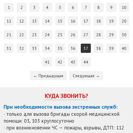
1
2
3
4
5
6
7
8
9
10
11
12
13
14
15
16
17
18
19
20
21
22
23
24
25
26
27
28
29
30
31
32
33
34
35
36
37
38
39
40
41
42
43
44
← Предыдущая
Следующая →
КУДА ЗВОНИТЬ?
При необходимости вызова экстренных служб:
· только для вызова бригады скорой медицинской
помощи: 03, 103 круглосуточно
· при возникновении ЧС — пожары, взрывы, ДТП: 112