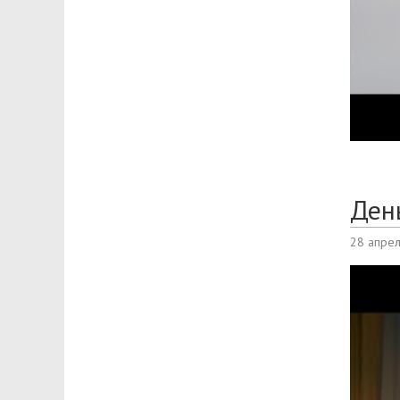
Ден
28 апре