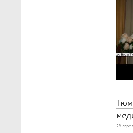
Тюм
мед
28 апре