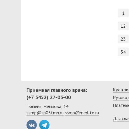
1
12
23
34
Приемная главного врача:
Куда зв
(+7 3452) 27-03-00
Руково
Платные
Тюмень, Немцова, 34
ssmp@sp03tmn.ru
ssmp@med-to.ru
Для сл