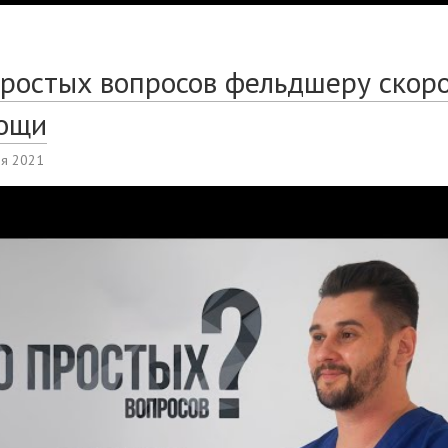
простых вопросов фельдшеру скор
ощи
ля 2021