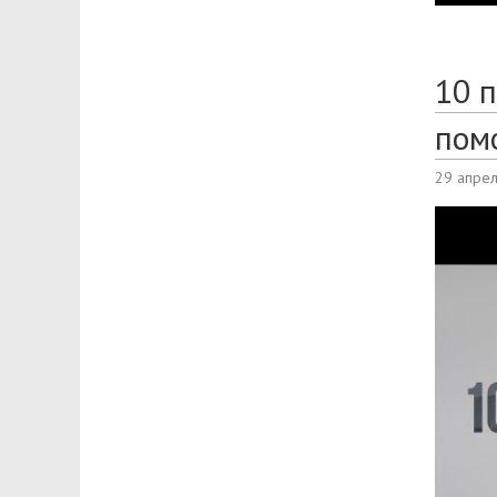
10 
пом
29 апре