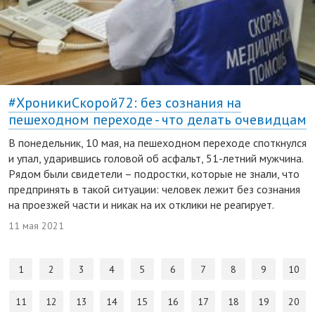
#ХроникиСкорой72: без сознания на
пешеходном переходе - что делать очевидцам
В понедельник, 10 мая, на пешеходном переходе споткнулся
и упал, ударившись головой об асфальт, 51-летний мужчина.
Рядом были свидетели – подростки, которые не знали, что
предпринять в такой ситуации: человек лежит без сознания
на проезжей части и никак на их отклики не реагирует.
11 мая 2021
1
2
3
4
5
6
7
8
9
10
11
12
13
14
15
16
17
18
19
20