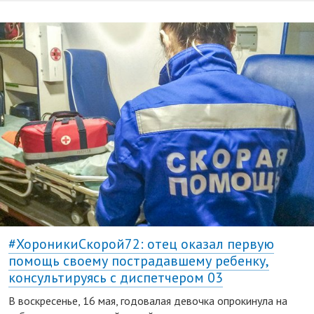
#ХороникиСкорой72: отец оказал первую
помощь своему пострадавшему ребенку,
консультируясь с диспетчером 03
В воскресенье, 16 мая, годовалая девочка опрокинула на