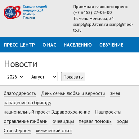
Приемная главного врача:
(+7 3452) 27-03-00
Тюмень, Немцова, 34
ssmp@sp03tmn.ru
ssmp@med-
to.ru
ПРЕСС-ЦЕНТР
О НАС
НАСЕЛЕНИЮ
ОБУЧЕНИЕ
Новости
Показать
благодарность
День семьи любви и верности
змея
нападение на бригаду
национальный проект Здравоохранение
Нацпроекты
отравление грибами
очевидцы
первая помощь
роды
СтаньГероем
химический ожог