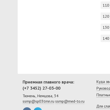
110
120
130
140
Приемная главного врача:
Куда зв
(+7 3452) 27-03-00
Руково
Платные
Тюмень, Немцова, 34
ssmp@sp03tmn.ru
ssmp@med-to.ru
Для сл