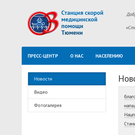
Доб
«Ст
ПРЕСС-ЦЕНТР
О НАС
НАСЕЛЕНИЮ
Нов
Новости
Видео
благ
Фотогалерея
напа
Нацп
Стан