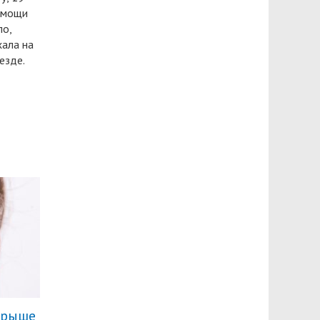
омощи
ло,
хала на
езде.
крыше