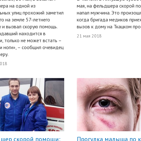
чера на одной из
мая, на фельдшера скорой п
ьных улиц прохожий заметил
напал мужчина. Это произош
о на земле 57-летнего
когда бригада медиков прие
 и вызвал скорую помощь.
вызов к дому на Ткацком про
адавший находится в
21 мая 2018
и, только не может встать –
и ноги», – сообщил очевидец
еру.
2018
шер скорой помощи:
Прогулка малыша по 