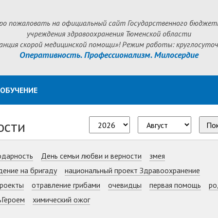
ро пожаловать на официальный сайт Государственного бюджет
учреждения здравоохранения Тюменской области
анция скорой медицинской помощи»! Режим работы: круглосуточ
Оперативность. Профессионализм. Милосердие
ОБУЧЕНИЕ
ости
По
одарность
День семьи любви и верности
змея
дение на бригаду
национальный проект Здравоохранение
роекты
отравление грибами
очевидцы
первая помощь
ро
ьГероем
химический ожог