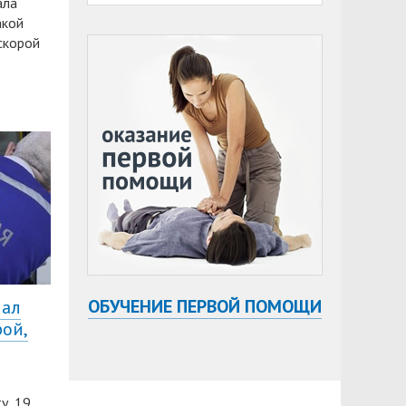
ала
акой
скорой
ОБУЧЕНИЕ ПЕРВОЙ ПОМОЩИ
мал
рой,
у, 19