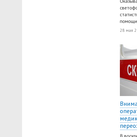
Оказыва
светофо
статист
помощи.
28 мая 
Внима
опера
медик
перео
В воскр