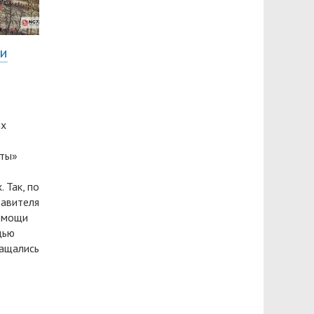
ни
в
ых
еты»
 Так, по
тавителя
помощи
щью
ращались