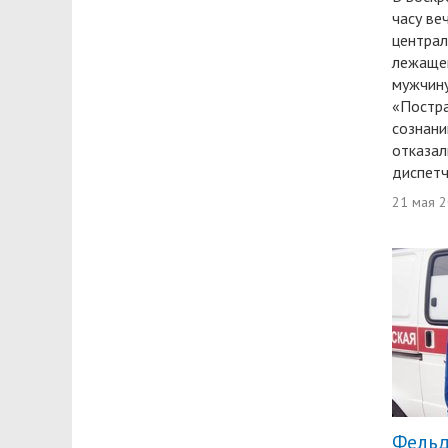
часу ве
централ
лежащег
мужчину
«Постр
сознани
отказал
диспетч
21 мая 
Фельд