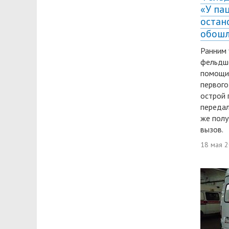
«У па
остан
обошл
Ранним 
фельдше
помощи 
первого
острой 
передал
же полу
вызов.
18 мая 