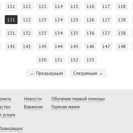
111
112
113
114
115
116
117
118
121
122
123
124
125
126
127
128
131
132
133
134
135
136
137
138
141
142
143
144
145
146
147
148
150
151
152
153
← Предыдущая
Следующая →
онить
Новости
Обучение первой помощи
дство
Вакансии
Горячая линия
 услуги
абовидящих