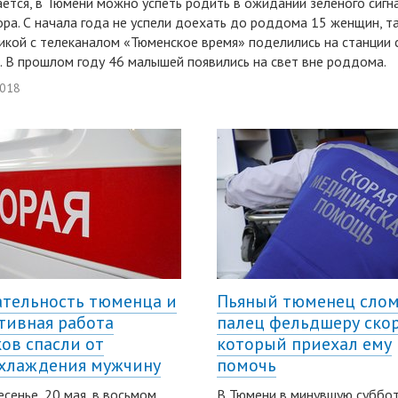
ется, в Тюмени можно успеть родить в ожидании зеленого сигн
ра. С начала года не успели доехать до роддома 15 женщин, т
икой с телеканалом «Тюменское время» поделились на станции 
 В прошлом году 46 малышей появились на свет вне роддома.
2018
тельность тюменца и
Пьяный тюменец сло
тивная работа
палец фельдшеру ско
ов спасли от
который приехал ему
хлаждения мужчину
помочь
есенье, 20 мая, в восьмом
В Тюмени в минувшую суббот