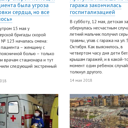
циента была угроза
гаража закончилась
овки сердца, но все
госпитализацией
ось»
В субботу, 12 мая, детская з
обернулась несчастным случа
утром 15 мая у
летний мальчик получил сер
рской бригады скорой
травмы, упав с гаража на ул. 
№ 123 началась смена:
Октября. Как выяснилось, в
 пациента – женщину с
четвертом часу дня дети бег
поясничной болью – только
крышам гаражей, и в какой-т
и врачам стационара и тут
момент один ребенок случа
чили следующий экстренный
толкнул другого.
14 мая 2018
2018