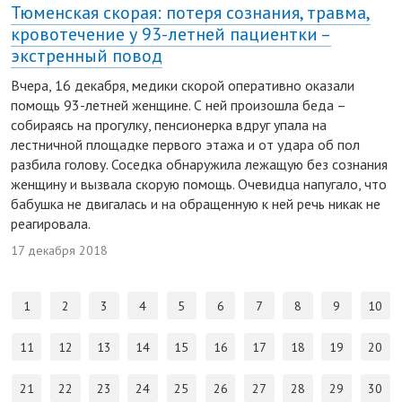
Тюменская скорая: потеря сознания, травма,
кровотечение у 93-летней пациентки –
экстренный повод
Вчера, 16 декабря, медики скорой оперативно оказали
помощь 93-летней женщине. С ней произошла беда –
собираясь на прогулку, пенсионерка вдруг упала на
лестничной площадке первого этажа и от удара об пол
разбила голову. Соседка обнаружила лежащую без сознания
женщину и вызвала скорую помощь. Очевидца напугало, что
бабушка не двигалась и на обращенную к ней речь никак не
реагировала.
17 декабря 2018
1
2
3
4
5
6
7
8
9
10
11
12
13
14
15
16
17
18
19
20
21
22
23
24
25
26
27
28
29
30