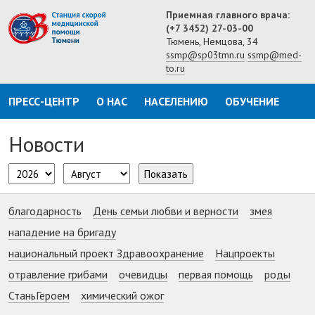
Приемная главного врача:
(+7 3452) 27-03-00
Тюмень, Немцова, 34
ssmp@sp03tmn.ru
ssmp@med-
to.ru
ПРЕСС-ЦЕНТР
О НАС
НАСЕЛЕНИЮ
ОБУЧЕНИЕ
Новости
Показать
благодарность
День семьи любви и верности
змея
нападение на бригаду
национальный проект Здравоохранение
Нацпроекты
отравление грибами
очевидцы
первая помощь
роды
СтаньГероем
химический ожог