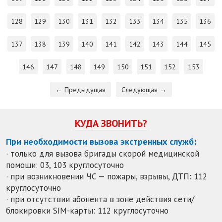
128
129
130
131
132
133
134
135
136
137
138
139
140
141
142
143
144
145
146
147
148
149
150
151
152
153
← Предыдущая
Следующая →
КУДА ЗВОНИТЬ?
При необходимости вызова экстренных служб:
· только для вызова бригады скорой медицинской
помощи: 03, 103 круглосуточно
· при возникновении ЧС — пожары, взрывы, ДТП: 112
круглосуточно
· при отсутствии абонента в зоне действия сети/
блокировки SIM-карты: 112 круглосуточно