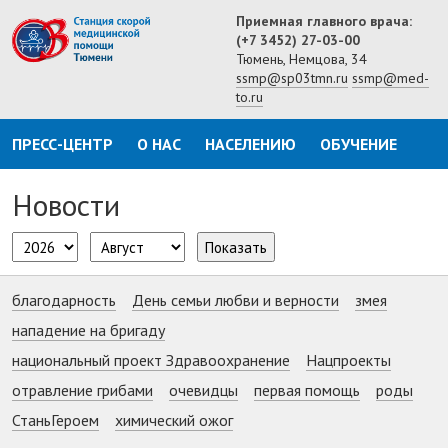
Приемная главного врача:
(+7 3452) 27-03-00
Тюмень, Немцова, 34
ssmp@sp03tmn.ru
ssmp@med-
to.ru
ПРЕСС-ЦЕНТР
О НАС
НАСЕЛЕНИЮ
ОБУЧЕНИЕ
Новости
Показать
благодарность
День семьи любви и верности
змея
нападение на бригаду
национальный проект Здравоохранение
Нацпроекты
отравление грибами
очевидцы
первая помощь
роды
СтаньГероем
химический ожог