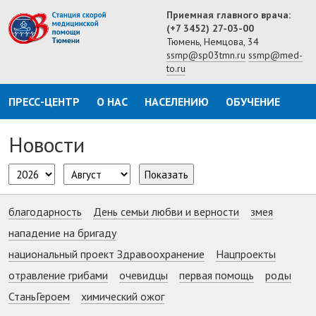
Приемная главного врача:
(+7 3452) 27-03-00
Тюмень, Немцова, 34
ssmp@sp03tmn.ru
ssmp@med-
to.ru
ПРЕСС-ЦЕНТР
О НАС
НАСЕЛЕНИЮ
ОБУЧЕНИЕ
Новости
Показать
благодарность
День семьи любви и верности
змея
нападение на бригаду
национальный проект Здравоохранение
Нацпроекты
отравление грибами
очевидцы
первая помощь
роды
СтаньГероем
химический ожог