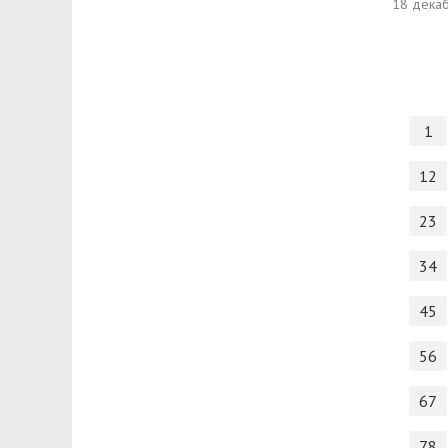
18 дека
1
12
23
34
45
56
67
78