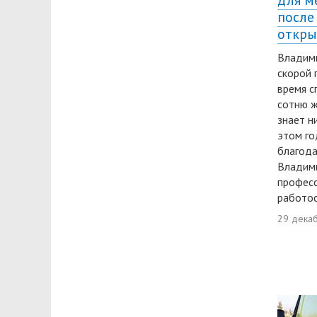
для м
после
откры
Владим
скорой 
время с
сотню ж
знает н
этом го
благода
Владими
професс
работос
29 дека