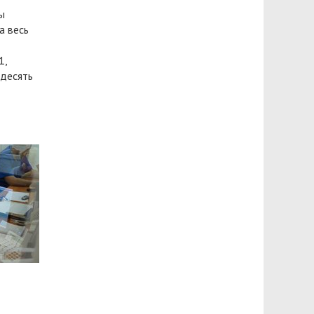
ы
а весь
1,
 десять