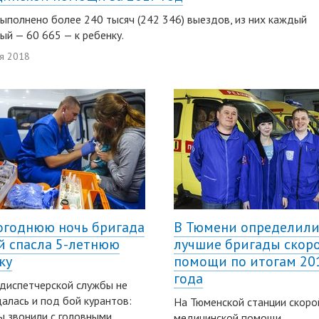
выполнено более 240 тысяч (242 346) выездов, из них каждый
ый — 60 665 — к ребенку.
я 2018
огоднюю ночь бригада
В Тюмени определил
й спасла 5-летнюю
лучшие бригады скор
ку
помощи по итогам 20
года
диспетчерской службы не
алась и под бой курантов:
На Тюменской станции скоро
 звонили с головными
медицинской помощи