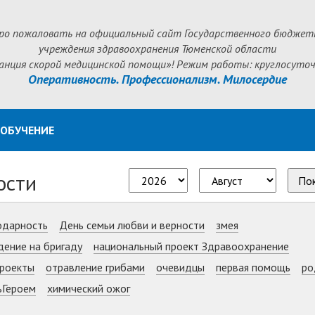
ро пожаловать на официальный сайт Государственного бюджет
учреждения здравоохранения Тюменской области
анция скорой медицинской помощи»! Режим работы: круглосуточ
Оперативность. Профессионализм. Милосердие
ОБУЧЕНИЕ
ости
По
одарность
День семьи любви и верности
змея
дение на бригаду
национальный проект Здравоохранение
роекты
отравление грибами
очевидцы
первая помощь
ро
ьГероем
химический ожог