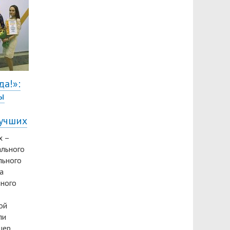
да!»:
ы
лучших
х –
ального
льного
а
ьного
ой
ли
шер