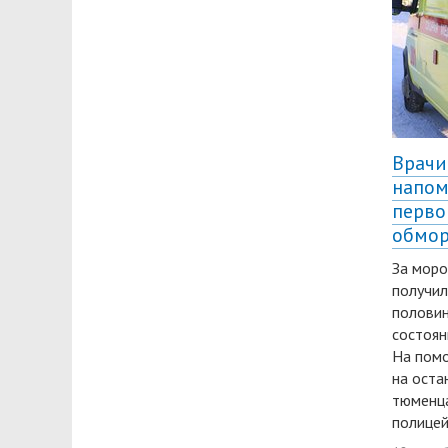
Врачи
напом
перво
обмо
За моро
получил
половин
состоян
На помо
на оста
тюменц
полицей