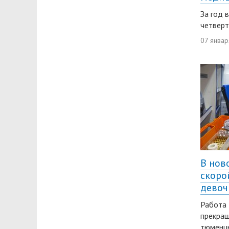
За год 
четверт
07 январ
В нов
скоро
девоч
Работа 
прекращ
тюменцы