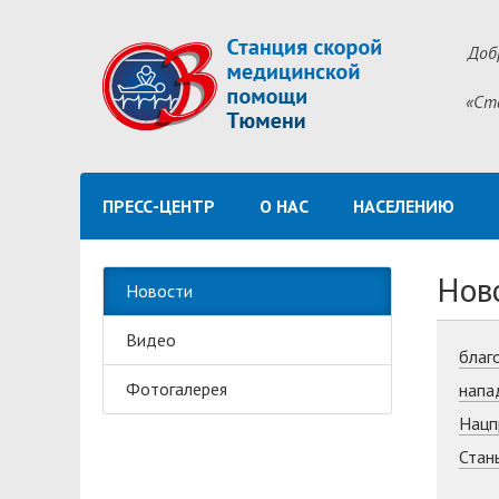
Доб
«Ст
ПРЕСС-ЦЕНТР
О НАС
НАСЕЛЕНИЮ
Нов
Новости
Видео
благ
Фотогалерея
напа
Нацп
Стан