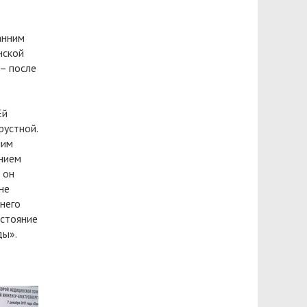
анним
нской
 – после
Ей
рустной.
ним
ением
 он
не
 него
остояние
ды».