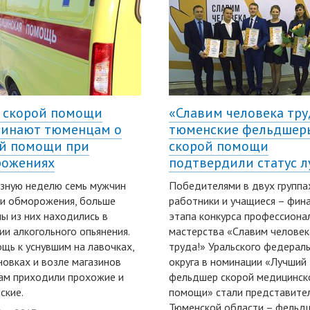
 скорой помощи
«Славим человека тру
инают тюменцам о
тюменские фельдшер
й помощи при
скорой помощи
рожениях
подтвердили статус 
зную неделю семь мужчин
Победителями в двух группа
и обморожения, больше
работники и учащиеся – фин
ы из них находились в
этапа конкурса профессиона
ии алкогольного опьянения.
мастерства «Славим человек
щь к уснувшим на лавочках,
труда!» Уральского федерал
новках и возле магазинов
округа в номинации «Лучший
ам приходили прохожие и
фельдшер скорой медицинск
ские.
помощи» стали представите
Тюменской области – фельд