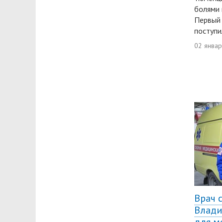
болями 
Первый 
поступи
02 янва
Врач 
Влади