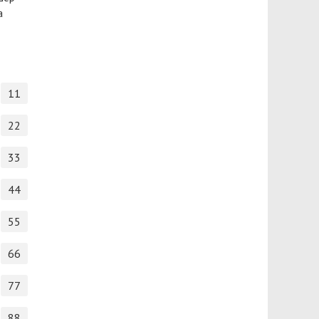
а
11
22
33
44
55
66
77
88