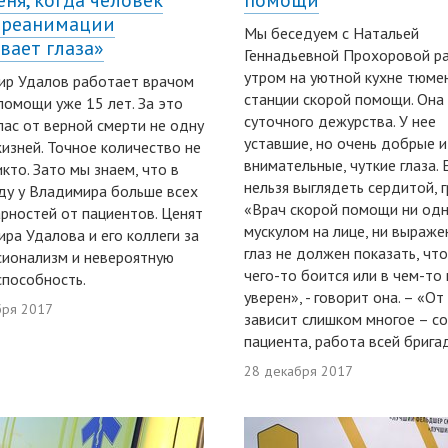
еня, когда человек
помощи
 реанимации
Мы беседуем с Натальей
вает глаза»
Геннадьевной Прохоровой р
утром на уютной кухне тюме
ир Удалов работает врачом
станции скорой помощи. Она
помощи уже 15 лет. За это
суточного дежурства. У нее
пас от верной смерти не одну
уставшие, но очень добрые и
изней. Точное количество не
внимательные, чуткие глаза. 
икто. Зато мы знаем, что в
нельзя выглядеть сердитой, г
ду у Владимира больше всех
«Врач скорой помощи ни од
рностей от пациентов. Ценят
мускулом на лице, ни выраж
ра Удалова и его коллеги за
глаз не должен показать, что
ионализм и невероятную
чего-то боится или в чем-то 
пособность.
уверен», - говорит она. – «От
бря 2017
зависит слишком многое – с
пациента, работа всей брига
28 декабря 2017