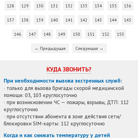
128
129
130
131
132
133
134
135
136
137
138
139
140
141
142
143
144
145
146
147
148
149
150
151
152
153
← Предыдущая
Следующая →
КУДА ЗВОНИТЬ?
При необходимости вызова экстренных служб:
· только для вызова бригады скорой медицинской
помощи: 03, 103 круглосуточно
· при возникновении ЧС — пожары, взрывы, ДТП: 112
круглосуточно
· при отсутствии абонента в зоне действия сети/
блокировки SIM-карты: 112 круглосуточно
Когда и как снижать температуру у детей