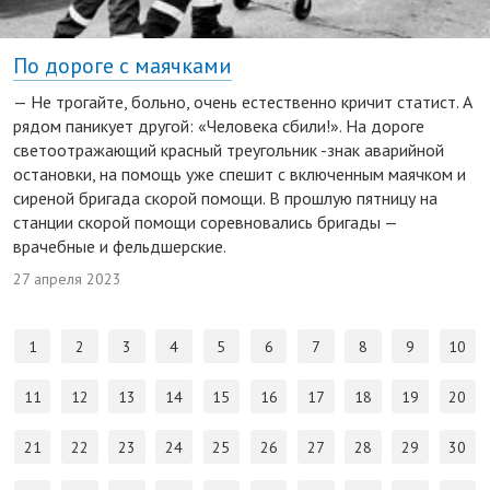
По дороге с маячками
— Не трогайте, больно, очень естественно кричит статист. А
рядом паникует другой: «Человека сбили!». На дороге
светоотражающий красный треугольник -знак аварийной
остановки, на помощь уже спешит с включенным маячком и
сиреной бригада скорой помощи. В прошлую пятницу на
станции скорой помощи соревновались бригады —
врачебные и фельдшерские.
27 апреля 2023
1
2
3
4
5
6
7
8
9
10
11
12
13
14
15
16
17
18
19
20
21
22
23
24
25
26
27
28
29
30