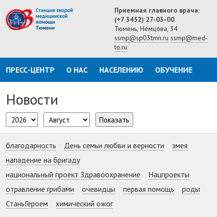
Приемная главного врача:
(+7 3452) 27-03-00
Тюмень, Немцова, 34
ssmp@sp03tmn.ru
ssmp@med-
to.ru
ПРЕСС-ЦЕНТР
О НАС
НАСЕЛЕНИЮ
ОБУЧЕНИЕ
Новости
Показать
благодарность
День семьи любви и верности
змея
нападение на бригаду
национальный проект Здравоохранение
Нацпроекты
отравление грибами
очевидцы
первая помощь
роды
СтаньГероем
химический ожог