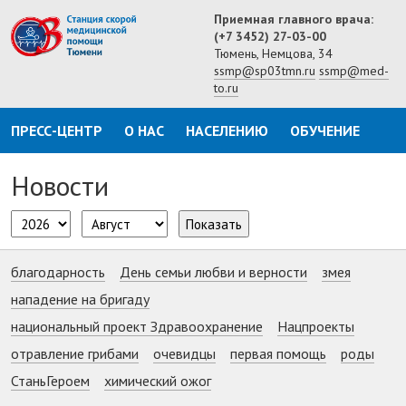
Приемная главного врача:
(+7 3452) 27-03-00
Тюмень, Немцова, 34
ssmp@sp03tmn.ru
ssmp@med-
to.ru
ПРЕСС-ЦЕНТР
О НАС
НАСЕЛЕНИЮ
ОБУЧЕНИЕ
Новости
Показать
благодарность
День семьи любви и верности
змея
нападение на бригаду
национальный проект Здравоохранение
Нацпроекты
отравление грибами
очевидцы
первая помощь
роды
СтаньГероем
химический ожог