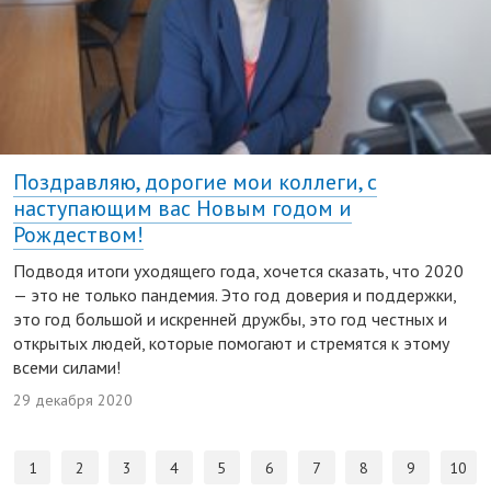
Поздравляю, дорогие мои коллеги, с
наступающим вас Новым годом и
Рождеством!
Подводя итоги уходящего года, хочется сказать, что 2020
— это не только пандемия. Это год доверия и поддержки,
это год большой и искренней дружбы, это год честных и
открытых людей, которые помогают и стремятся к этому
всеми силами!
29 декабря 2020
1
2
3
4
5
6
7
8
9
10