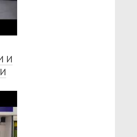
И И
ИИ