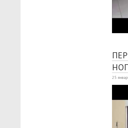
ПЕР
НО
25 янва