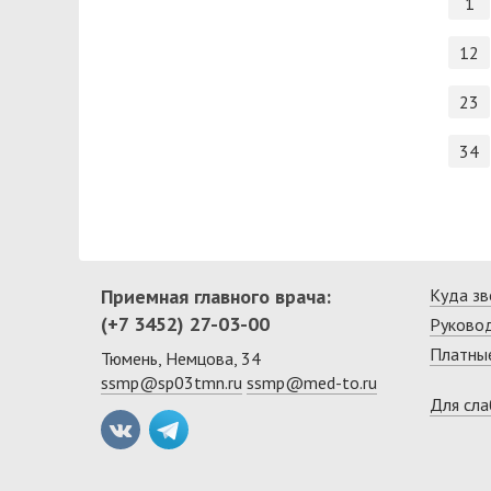
1
12
23
34
Приемная главного врача:
Куда зв
(+7 3452) 27-03-00
Руково
Платные
Тюмень, Немцова, 34
ssmp@sp03tmn.ru
ssmp@med-to.ru
Для сл