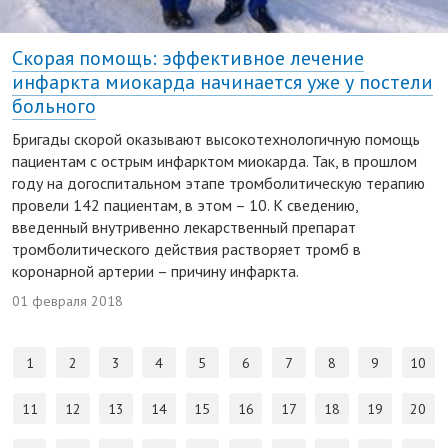
Скорая помощь: эффективное лечение
инфаркта миокарда начинается уже у постели
больного
Бригады скорой оказывают высокотехнологичную помощь
пациентам с острым инфарктом миокарда. Так, в прошлом
году на догоспитальном этапе тромболитическую терапию
провели 142 пациентам, в этом – 10. К сведению,
введенный внутривенно лекарственный препарат
тромболитического действия растворяет тромб в
коронарной артерии – причину инфаркта.
01 февраля 2018
1
2
3
4
5
6
7
8
9
10
11
12
13
14
15
16
17
18
19
20