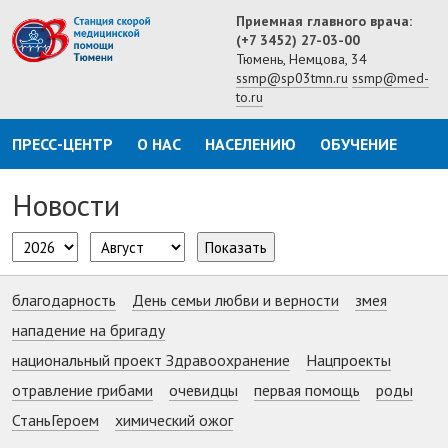
Приемная главного врача:
(+7 3452) 27-03-00
Тюмень, Немцова, 34
ssmp@sp03tmn.ru
ssmp@med-
to.ru
ПРЕСС-ЦЕНТР
О НАС
НАСЕЛЕНИЮ
ОБУЧЕНИЕ
Новости
Показать
благодарность
День семьи любви и верности
змея
нападение на бригаду
национальный проект Здравоохранение
Нацпроекты
отравление грибами
очевидцы
первая помощь
роды
СтаньГероем
химический ожог