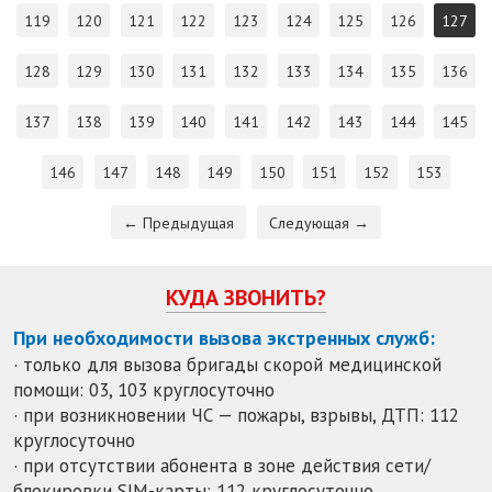
119
120
121
122
123
124
125
126
127
128
129
130
131
132
133
134
135
136
137
138
139
140
141
142
143
144
145
146
147
148
149
150
151
152
153
← Предыдущая
Следующая →
КУДА ЗВОНИТЬ?
При необходимости вызова экстренных служб:
· только для вызова бригады скорой медицинской
помощи: 03, 103 круглосуточно
· при возникновении ЧС — пожары, взрывы, ДТП: 112
круглосуточно
· при отсутствии абонента в зоне действия сети/
блокировки SIM-карты: 112 круглосуточно