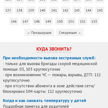
137
138
139
140
141
142
143
144
145
146
147
148
149
150
151
152
153
← Предыдущая
Следующая →
КУДА ЗВОНИТЬ?
При необходимости вызова экстренных служб:
· только для вызова бригады скорой медицинской
помощи: 03, 103 круглосуточно
· при возникновении ЧС — пожары, взрывы, ДТП: 112
круглосуточно
· при отсутствии абонента в зоне действия сети/
блокировки SIM-карты: 112 круглосуточно
Когда и как снижать температуру у детей
Подробная памятка для родителей