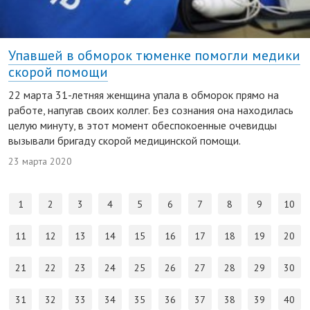
Упавшей в обморок тюменке помогли медики
скорой помощи
22 марта 31-летняя женщина упала в обморок прямо на
работе, напугав своих коллег. Без сознания она находилась
целую минуту, в этот момент обеспокоенные очевидцы
вызывали бригаду скорой медицинской помощи.
23 марта 2020
1
2
3
4
5
6
7
8
9
10
11
12
13
14
15
16
17
18
19
20
21
22
23
24
25
26
27
28
29
30
31
32
33
34
35
36
37
38
39
40