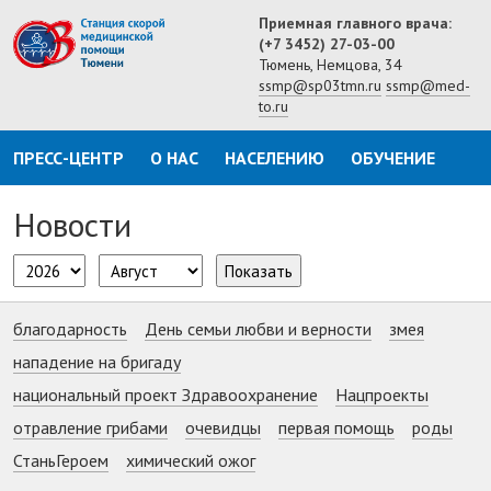
Приемная главного врача:
(+7 3452) 27-03-00
Тюмень, Немцова, 34
ssmp@sp03tmn.ru
ssmp@med-
to.ru
ПРЕСС-ЦЕНТР
О НАС
НАСЕЛЕНИЮ
ОБУЧЕНИЕ
Новости
Показать
благодарность
День семьи любви и верности
змея
нападение на бригаду
национальный проект Здравоохранение
Нацпроекты
отравление грибами
очевидцы
первая помощь
роды
СтаньГероем
химический ожог