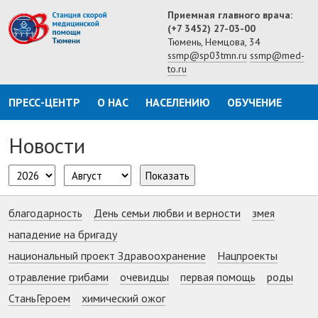
Приемная главного врача:
(+7 3452) 27-03-00
Тюмень, Немцова, 34
ssmp@sp03tmn.ru
ssmp@med-
to.ru
ПРЕСС-ЦЕНТР
О НАС
НАСЕЛЕНИЮ
ОБУЧЕНИЕ
Новости
Показать
благодарность
День семьи любви и верности
змея
нападение на бригаду
национальный проект Здравоохранение
Нацпроекты
отравление грибами
очевидцы
первая помощь
роды
СтаньГероем
химический ожог