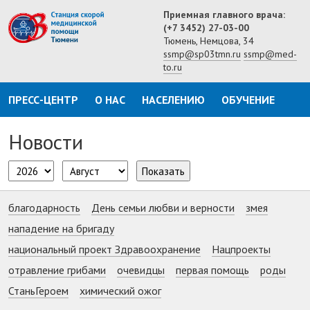
Приемная главного врача:
(+7 3452) 27-03-00
Тюмень, Немцова, 34
ssmp@sp03tmn.ru
ssmp@med-
to.ru
ПРЕСС-ЦЕНТР
О НАС
НАСЕЛЕНИЮ
ОБУЧЕНИЕ
Новости
Показать
благодарность
День семьи любви и верности
змея
нападение на бригаду
национальный проект Здравоохранение
Нацпроекты
отравление грибами
очевидцы
первая помощь
роды
СтаньГероем
химический ожог